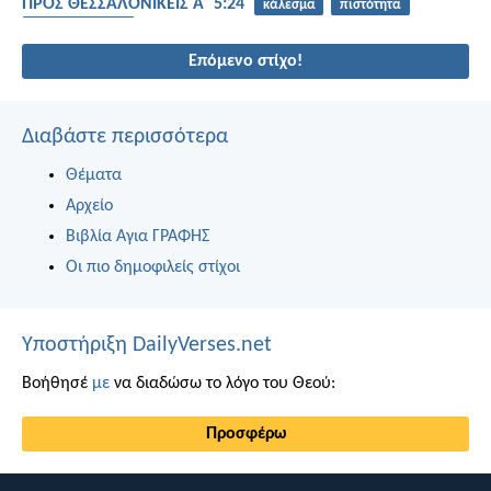
ΠΡΟΣ ΘΕΣΣΑΛΟΝΙΚΕΙΣ Α΄ 5:24
κάλεσμα
πιστότητα
Λόγος του Θεού
Επόμενο στίχο!
Διαβάστε περισσότερα
Θέματα
Αρχείο
Βιβλία Αγια ΓΡΑΦΗΣ
Οι πιο δημοφιλείς στίχοι
Υποστήριξη DailyVerses.net
Βοήθησέ
με
να διαδώσω το λόγο του Θεού:
Προσφέρω