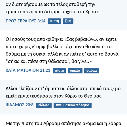
αν διατηρήσουμε ως το τέλος σταθερή την
εμπιστοσύνη που δείξαμε αρχικά στο Χριστό.
ΠΡΟΣ ΕΒΡΑΙΟΥΣ 3:14
πίστη
ζωή
Ο Ιησούς τους αποκρίθηκε: «Σας βεβαιώνω, αν έχετε
πίστη χωρίς ν’ αμφιβάλλετε, όχι μόνο θα κάνετε το
θαύμα με τη συκιά, αλλά κι αν πείτε σ’ αυτό το βουνό,
“σήκω και πέσε στη θάλασσα”, θα γίνει.»
ΚΑΤΑ ΜΑΤΘΑΙΟΝ 21:21
πίστη
ομιλία
θαύμα
Άλλοι ελπίζουν στ’ άρματα
κι άλλοι στο ιππικό τους·
μα
εμείς εμπιστευόμαστε
στον Κύριο το Θεό μας.
ΨΑΛΜΌΣ 20:8
είδωλα
πνευματικός πόλεμος
Με την πίστη του Αβραάμ απέκτησε ακόμα και η Σάρρα