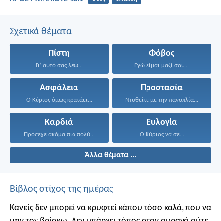
Σχετικά θέματα
Πίστη
Φόβος
Γι’ αυτό σας λέω...
Εγώ είμαι μαζί σου...
Ασφάλεια
Προστασία
Ο Κύριος όμως κρατάει...
Ντυθείτε με την πανοπλία...
Καρδιά
Ευλογία
Πρόσεχε ακόμα πιο πολύ...
Ο Κύριος να σε...
Άλλα θέματα ...
Βίβλος στίχος της ημέρας
Κανείς δεν μπορεί να κρυφτεί κάπου τόσο καλά, που να
μην τον βρίσκω. Δεν υπάρχει τόπος στον ουρανό ούτε