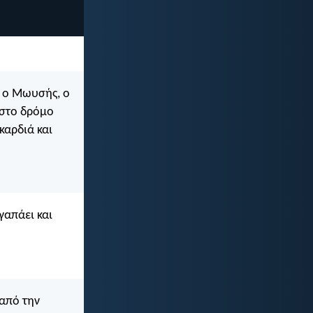
ε ο Μωυσής, ο
 στο δρόμο
καρδιά και
γαπάει και
 από την