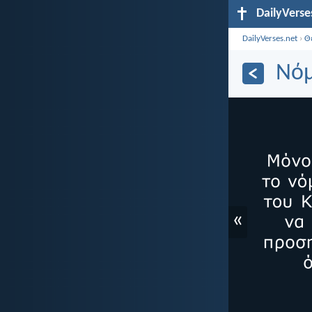
DailyVerse
DailyVerses.net
›
Θ
Νόμ
«