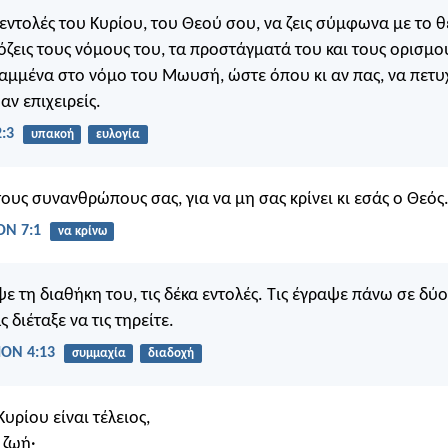
ς εντολές του Κυρίου, του Θεού σου, να ζεις σύμφωνα με το 
όζεις τους νόμους του, τα προστάγματά του και τους ορισμο
ραμμένα στο νόμο του Μωυσή, ώστε όπου κι αν πας, να πετυ
 αν επιχειρείς.
:3
υπακοή
ευλογία
τους συνανθρώπους σας, για να μη σας κρίνει κι εσάς ο Θεός
Ν 7:1
να κρίνω
ε τη διαθήκη του, τις δέκα εντολές. Τις έγραψε πάνω σε δύο
ς διέταξε να τις τηρείτε.
ΟΝ 4:13
συμμαχία
διαδοχή
υρίου είναι τέλειος,
 ζωή·