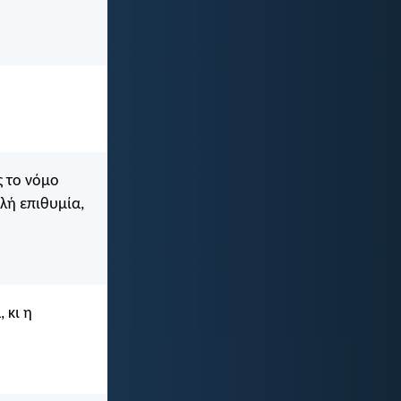
ς το νόμο
ωλή επιθυμία,
 κι η