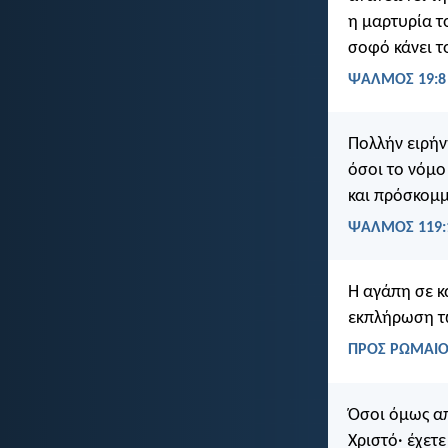
η μαρτυρία τ
σοφό κάνει τ
ΨΑΛΜΌΣ 19:8
Πολλήν ειρήν
όσοι το νόμο
και πρόσκομμ
ΨΑΛΜΌΣ 119:
Η αγάπη σε κ
εκπλήρωση τ
ΠΡΟΣ ΡΩΜΑΙΟΥ
Όσοι όμως απ
Χριστό· έχετ