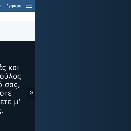
χο
Εγγραφή
»