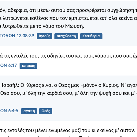
όν, αδέρφια, ότι μέσω αυτού σας προσφέρεται συγχώρηση 
ι λυτρώνεται καθένας που τον εμπιστεύεται απ’ όλα εκείνα α
α λυτρωθείτε με το νόμο του Μωυσή.
ΤΟΛΩΝ 13:38-39
Ιησούς
συγχώρεση
ελευθερία
 τις εντολές του, τις οδηγίες του και τους νόμους που σας έ
ΟΝ 6:17
υπακοή
 Ισραήλ: Ο Κύριος είναι ο Θεός μας –μόνον ο Κύριος. Ν’ αγα
 Θεό σου, μ’ όλη την καρδιά σου, μ’ όλη την ψυχή σου και μ’
ΟΝ 6:4-5
αγάπη
Θεός
τις εντολές του μένει ενωμένος μαζί του κι εκείνος μ’ αυτόν.