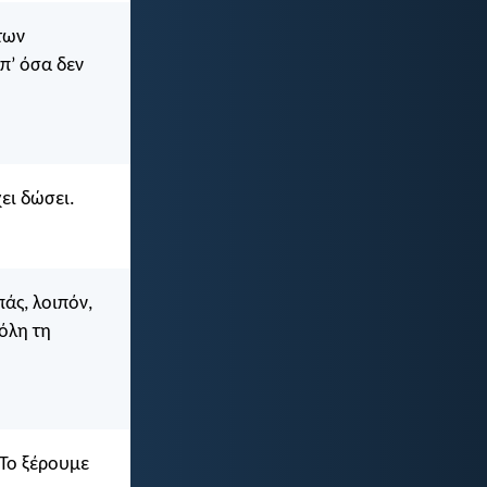
των
π’ όσα δεν
χει δώσει.
πάς, λοιπόν,
 όλη τη
 Το ξέρουμε