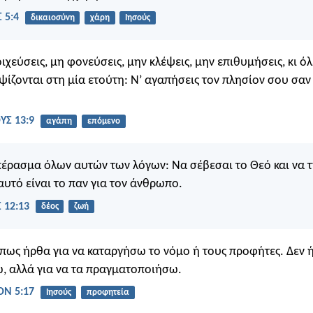
 5:4
δικαιοσύνη
χάρη
Ιησούς
οιχεύσεις, μη φονεύσεις, μην κλέψεις, μην επιθυμήσεις, κι όλ
ψίζονται στη μία ετούτη: Ν’ αγαπήσεις τον πλησίον σου σαν
Σ 13:9
αγάπη
επόμενο
έρασμα όλων αυτών των λόγων: Να σέβεσαι το Θεό και να τη
αυτό είναι το παν για τον άνθρωπο.
 12:13
δέος
ζωή
πως ήρθα για να καταργήσω το νόμο ή τους προφήτες. Δεν ή
, αλλά για να τα πραγματοποιήσω.
Ν 5:17
Ιησούς
προφητεία