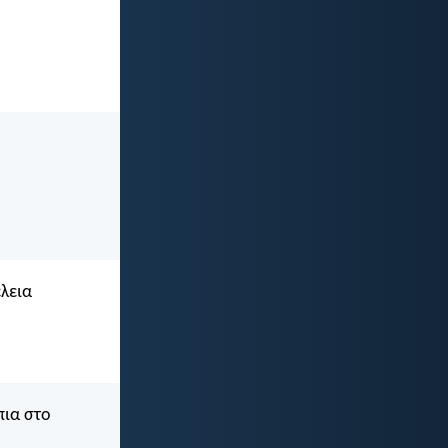
έλεια
πια στο