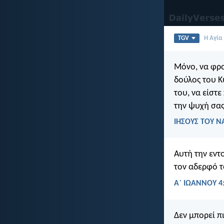
TGV
Η Αγία
Μόνο, να φρο
δούλος του Κ
του, να είστε
την ψυχή σας
ΙΗΣΟΥΣ ΤΟΥ Ν
Αυτή την εντ
τον αδερφό τ
Α΄ ΙΩΑΝΝΟΥ 4
Δεν μπορεί πι