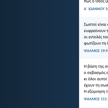
πως ο Θεός ζ
Α΄ ΙΩΑΝΝΟΥ 3
Σωστοί είναι 
ευφραίνουν τ
οι εντολές το
φωτίζουν τη 
ΨΑΛΜΌΣ 19:9
Η βάση της σ
ο σεβασμός σ
κι όλοι αυτο
έχουν τη σωσ
Η εξύμνηση τ
ΨΑΛΜΌΣ 111: