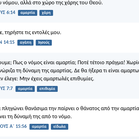
υ νόμου, αλλά στο χώρο της χάρης του Θεού.
Σ 6:14
αμαρτία
χάρη
, τηρήστε τις εντολές μου.
 14:15
αγάπη
Ιησούς
υμε; Πως ο νόμος είναι αμαρτία; Ποτέ τέτοιο πράγμα! Χωρί
νώριζα τη δύναμη της αμαρτίας. Δε θα ήξερα τι είναι αμαρτ
εν έλεγε: Μην έχεις αμαρτωλές επιθυμίες.
Σ 7:7
αμαρτία
επιθυμία
 πληγώνει θανάσιμα την παίρνει ο θάνατος από την αμαρτία,
νει τη δύναμή της από το νόμο.
ΟΥΣ Α΄ 15:56
αμαρτία
είδωλα