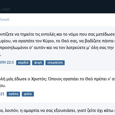
 Γραφή
ντίζετε να τηρείτε τις εντολές και το νόμο που σας μετέδωσ
υρίου, να αγαπάτε τον Κύριο, το Θεό σας, να βαδίζετε πάντα
 προσηλωμένοι σ’ αυτόν και να τον λατρεύετε μ’ όλη σας την 
.
ΑΥΗ 22:5
καρδιά
ψυχή
ιπειρητιση
ολή μάς έδωσε ο Χριστός: Όποιος αγαπάει το Θεό πρέπει ν’ α
ου.
:21
αγάπη
φιλία
α, λοιπόν, η αμαρτία να σας εξουσιάσει, γιατί ζείτε όχι κάτω