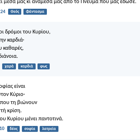
ει μέσα μας κι ανάμεσά μας από το Πνεύμα που μας έδωσε.
:24
Θεός
Φάντασμα
οι δρόμοι του Κυρίου,
ην καρδιά·
υ καθαρές,
διάνοια.
χαρά
καρδιά
φως
οφίας είναι
τον Κύριο·
ί που τη βιώνουν
τή κρίση.
ου Κυρίου μένει παντοτινά.
10
δέος
σοφία
λατρεία