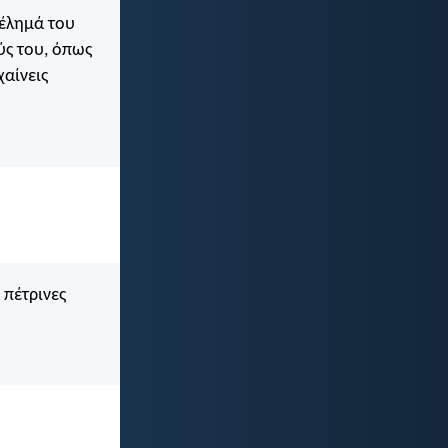
θέλημά του
ύς του, όπως
χαίνεις
.
 πέτρινες