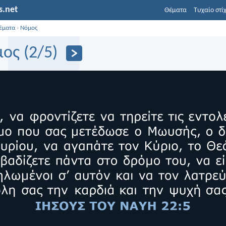
s.net
Θέματα
Τυχαίο στί
έματα
›
Νόμος
ος (2/5)