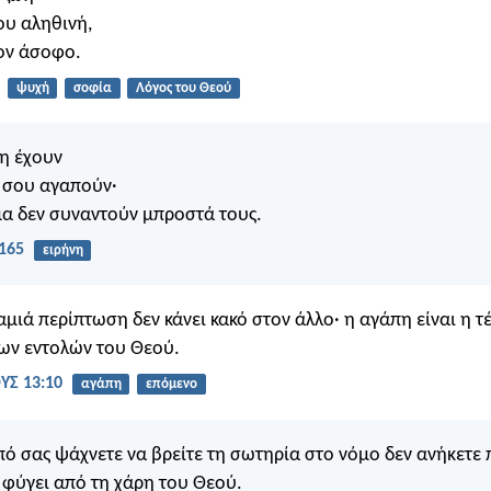
ου αληθινή,
ον άσοφο.
ψυχή
σοφία
Λόγος του Θεού
η έχουν
 σου αγαπούν·
α δεν συναντούν μπροστά τους.
165
ειρήνη
αμιά περίπτωση δεν κάνει κακό στον άλλο· η αγάπη είναι η τ
ων εντολών του Θεού.
Σ 13:10
αγάπη
επόμενο
ό σας ψάχνετε να βρείτε τη σωτηρία στο νόμο δεν ανήκετε 
ε φύγει από τη χάρη του Θεού.