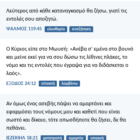
Λεύτερος από κάθε καταναγκασμό θα ζήσω,
γιατί τις
εντολές σου αποζητώ.
ΨΑΛΜΌΣ 119:45
ελευθερία
αναζήτηση
Ο Κύριος είπε στο Μωυσή: «Ανέβα σ’ εμένα στο βουνό
και μείνε εκεί για να σου δώσω τις λίθινες πλάκες, το
νόμο και τις εντολές που έγραψα για να διδάσκεται ο
λαός».
ΕΞΟΔΟΣ 24:12
υπακοή
λαμβάνω
Αν όμως ένας ασεβής πάψει να αμαρτάνει και
εφαρμόσει τους νόμους μου και καθετί που είναι
σωστό και δίκαιο, τότε οπωσδήποτε θα ζήσει, δε θα
πεθάνει.
ΙΕΖΕΚΙΗΛ 18:21
μετατροπή
αμαρτία
υπακοή