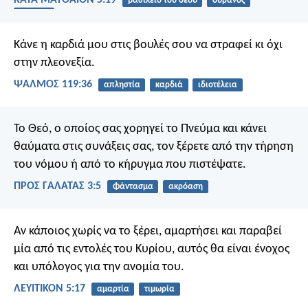
ΚΑΤΑ ΜΑΤΘΑΙΟΝ 5:19
βασίλειο του θεού
ουρανός
υπακοή
Κάνε η καρδιά μου στις βουλές σου να στραφεί
κι όχι
στην πλεονεξία.
ΨΑΛΜΌΣ 119:36
απληστία
καρδιά
ιδιοτέλεια
Το Θεό, ο οποίος σας χορηγεί το Πνεύμα και κάνει
θαύματα στις συνάξεις σας, τον ξέρετε από την τήρηση
του νόμου ή από το κήρυγμα που πιστέψατε.
ΠΡΟΣ ΓΑΛΑΤΑΣ 3:5
Φάντασμα
ακρόαση
Αν κάποιος χωρίς να το ξέρει, αμαρτήσει και παραβεί
μία από τις εντολές του Κυρίου, αυτός θα είναι ένοχος
και υπόλογος για την ανομία του.
ΛΕΥΙΤΙΚΟΝ 5:17
αμαρτία
τιμωρία