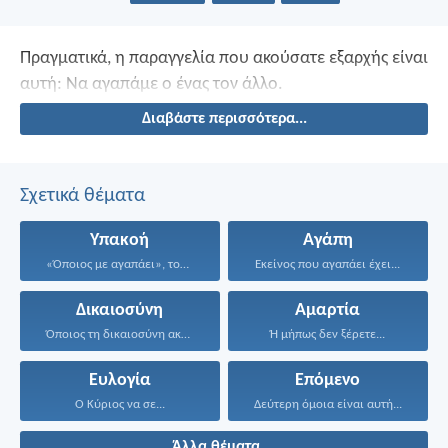
Πραγματικά, η παραγγελία που ακούσατε εξαρχής είναι
αυτή: Να αγαπάμε ο ένας τον άλλο.
Διαβάστε περισσότερα...
Σχετικά θέματα
Υπακοή
Αγάπη
«Όποιος με αγαπάει», του...
Εκείνος που αγαπάει έχει...
Δικαιοσύνη
Αμαρτία
Όποιος τη δικαιοσύνη ακολουθεί...
Ή μήπως δεν ξέρετε...
Ευλογία
Επόμενο
Ο Κύριος να σε...
Δεύτερη όμοια είναι αυτή...
Άλλα θέματα ...