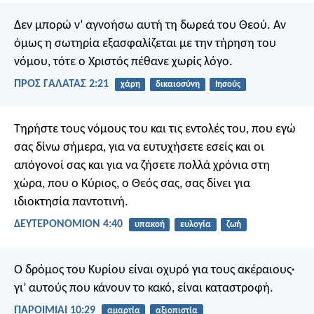
Δεν μπορώ ν’ αγνοήσω αυτή τη δωρεά του Θεού. Αν
όμως η σωτηρία εξασφαλίζεται με την τήρηση του
νόμου, τότε ο Χριστός πέθανε χωρίς λόγο.
ΠΡΟΣ ΓΑΛΑΤΑΣ 2:21
χάρη
δικαιοσύνη
Ιησούς
Τηρήστε τους νόμους του και τις εντολές του, που εγώ
σας δίνω σήμερα, για να ευτυχήσετε εσείς και οι
απόγονοί σας και για να ζήσετε πολλά χρόνια στη
χώρα, που ο Κύριος, ο Θεός σας, σας δίνει για
ιδιοκτησία παντοτινή.
ΔΕΥΤΕΡΟΝΟΜΙΟΝ 4:40
υπακοή
ευλογία
ζωή
Ο δρόμος του Κυρίου είναι οχυρό για τους ακέραιους·
γι’ αυτούς που κάνουν το κακό, είναι καταστροφή.
ΠΑΡΟΙΜΙΑΙ 10:29
αμαρτία
αξιοπιστία