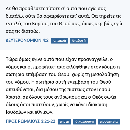
Δε θα προσθέσετε τίποτε σ’ αυτά που εγώ σας
διατάζω, ούτε θα αφαιρέσετε απ’ αυτά. Θα τηρείτε τις
εντολές του Κυρίου, του Θεού σας, όπως ακριβώς εγώ
σας τις διατάζω.
ΔΕΥΤΕΡΟΝΟΜΙΟΝ 4:2
υπακοή
διαδοχή
Τώρα όμως έγινε αυτό που είχαν προαναγγείλει ο
νόμος και οι προφήτες: αποκαλύφθηκε στον κόσμο η
σωτήρια επέμβαση του Θεού, χωρίς τη μεσολάβηση
του νόμου. Η σωτήρια αυτή επέμβαση του Θεού
απευθύνεται, δια μέσου της πίστεως στον Ιησού
Χριστό, σε όλους τους ανθρώπους και ο Θεός σώζει
όλους όσοι πιστεύουν, χωρίς να κάνει διάκριση
Ιουδαίων και εθνικών.
ΠΡΟΣ ΡΩΜΑΙΟΥΣ 3:21-22
πίστη
δικαιοσύνη
προφητεία