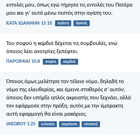
εντολές μου, όπως εγώ τήρησα τις εντολές του Πατέρα
μου και γι’ αυτό μένω πιστός στην αγάπη του.
ΚΑΤΑ ΙΩΑΝΝΗΝ 15:10
αγάπη
Ιησούς
Του σοφού η καρδιά δέχεται τις συμβουλές,
ενώ
όποιος λέει ανοησίες ξεπέφτει.
ΠΑΡΟΙΜΙΑΙ 10:8
σοφία
καρδιά
Όποιος όμως μελέτησε τον τέλειο νόμο, δηλαδή το
νόμο της ελευθερίας, και έμεινε σταθερός σ’ αυτόν,
όποιος δεν υπήρξε απλός ακροατής που ξεχνάει, αλλά
τον εφάρμοσε στην πράξη, αυτός με την έμπρακτη
αυτή εφαρμογή θα είναι μακάριος.
ΙΑΚΩΒΟΥ 1:25
ευλογία
ακρόαση
υπακοή