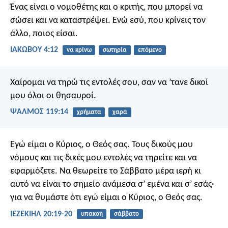
Ένας είναι ο νομοθέτης και ο κριτής, που μπορεί να
σώσει και να καταστρέψει. Ενώ εσύ, που κρίνεις τον
άλλο, ποιος είσαι.
ΙΑΚΩΒΟΥ 4:12
να κρίνω
σωτηρία
επόμενο
Χαίρομαι να τηρώ τις εντολές σου,
σαν να ’τανε δικοί
μου όλοι οι θησαυροί.
ΨΑΛΜΌΣ 119:14
χρήματα
χαρά
Εγώ είμαι ο Κύριος, ο Θεός σας. Τους δικούς μου
νόμους και τις δικές μου εντολές να τηρείτε και να
εφαρμόζετε. Να θεωρείτε το Σάββατο μέρα ιερή κι
αυτό να είναι το σημείο ανάμεσα σ’ εμένα και σ’ εσάς·
για να θυμάστε ότι εγώ είμαι ο Κύριος, ο Θεός σας.
ΙΕΖΕΚΙΗΛ 20:19-20
υπακοή
σάββατο