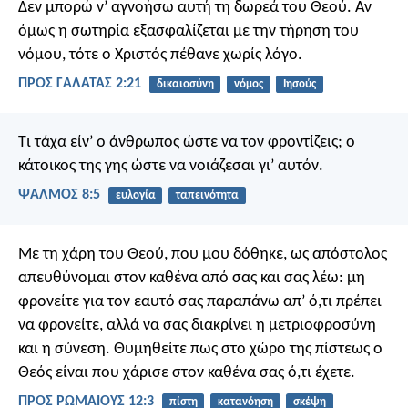
Δεν μπορώ ν’ αγνοήσω αυτή τη δωρεά του Θεού. Αν
όμως η σωτηρία εξασφαλίζεται με την τήρηση του
νόμου, τότε ο Χριστός πέθανε χωρίς λόγο.
ΠΡΟΣ ΓΑΛΑΤΑΣ 2:21
δικαιοσύνη
νόμος
Ιησούς
Τι τάχα είν’ ο άνθρωπος
ώστε να τον φροντίζεις;
ο
κάτοικος της γης
ώστε να νοιάζεσαι γι’ αυτόν.
ΨΑΛΜΌΣ 8:5
ευλογία
ταπεινότητα
Με τη χάρη του Θεού, που μου δόθηκε, ως απόστολος
απευθύνομαι στον καθένα από σας και σας λέω: μη
φρονείτε για τον εαυτό σας παραπάνω απ’ ό,τι πρέπει
να φρονείτε, αλλά να σας διακρίνει η μετριοφροσύνη
και η σύνεση. Θυμηθείτε πως στο χώρο της πίστεως ο
Θεός είναι που χάρισε στον καθένα σας ό,τι έχετε.
ΠΡΟΣ ΡΩΜΑΙΟΥΣ 12:3
πίστη
κατανόηση
σκέψη