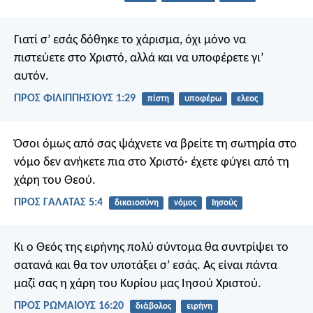
Γιατί σ’ εσάς δόθηκε το χάρισμα, όχι μόνο να
πιστεύετε στο Χριστό, αλλά και να υποφέρετε γι’
αυτόν.
ΠΡΟΣ ΦΙΛΙΠΠΗΣΙΟΥΣ 1:29
πίστη
υποφέρω
ελεος
Όσοι όμως από σας ψάχνετε να βρείτε τη σωτηρία στο
νόμο δεν ανήκετε πια στο Χριστό· έχετε φύγει από τη
χάρη του Θεού.
ΠΡΟΣ ΓΑΛΑΤΑΣ 5:4
δικαιοσύνη
νόμος
Ιησούς
Κι ο Θεός της ειρήνης πολύ σύντομα θα συντρίψει το
σατανά και θα τον υποτάξει σ’ εσάς. Ας είναι πάντα
μαζί σας η χάρη του Κυρίου μας Ιησού Χριστού.
ΠΡΟΣ ΡΩΜΑΙΟΥΣ 16:20
διάβολος
ειρήνη