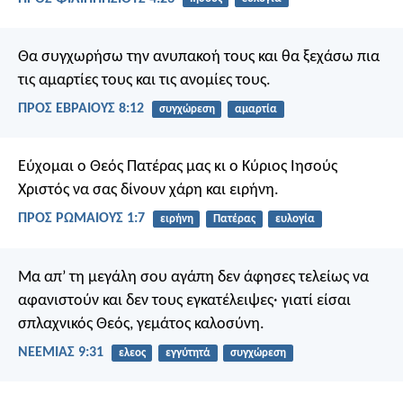
Θα συγχωρήσω την ανυπακοή τους
και θα ξεχάσω πια
τις αμαρτίες τους και τις ανομίες τους.
ΠΡΟΣ ΕΒΡΑΙΟΥΣ 8:12
συγχώρεση
αμαρτία
Εύχομαι ο Θεός Πατέρας μας κι ο Κύριος Ιησούς
Χριστός να σας δίνουν χάρη και ειρήνη.
ΠΡΟΣ ΡΩΜΑΙΟΥΣ 1:7
ειρήνη
Πατέρας
ευλογία
Μα απ’ τη μεγάλη σου αγάπη
δεν άφησες τελείως να
αφανιστούν
και δεν τους εγκατέλειψες·
γιατί είσαι
σπλαχνικός Θεός,
γεμάτος καλοσύνη.
ΝΕΕΜΙΑΣ 9:31
ελεος
εγγύτητά
συγχώρεση