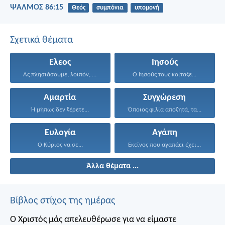
ΨΑΛΜΌΣ 86:15
Θεός
συμπόνια
υπομονή
Σχετικά θέματα
Ελεος
Ιησούς
Ας πλησιάσουμε, λοιπόν, με...
Ο Ιησούς τους κοίταξε...
Αμαρτία
Συγχώρεση
Ή μήπως δεν ξέρετε...
Όποιος φιλία αποζητά, τα...
Ευλογία
Αγάπη
Ο Κύριος να σε...
Εκείνος που αγαπάει έχει...
Άλλα θέματα ...
Βίβλος στίχος της ημέρας
Ο Χριστός μάς απελευθέρωσε για να είμαστε