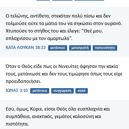
Ο τελώνης, αντίθετα, στεκόταν πολύ πίσω και δεν
τολμούσε ούτε τα μάτια του να σηκώσει στον ουρανό.
Χτυπούσε το στήθος του και έλεγε: “Θεέ μου,
σπλαχνίσου με τον αμαρτωλό”.
ΚΑΤΑ ΛΟΥΚΑΝ 18:13
μετάνοια
μετατροπή
ταπεινότητα
Όταν ο Θεός είδε πως οι Νινευίτες άφησαν την κακία
τους, μετάνιωσε και δεν τους τιμώρησε όπως τους είχε
προειδοποιήσει.
ΙΩΝΑΣ 3:10
μετάνοια
συγχώρεση
κακό
Εσύ, όμως, Κύριε,
είσαι Θεός όλο ευσπλαχνία και
συμπάθεια,
ανεκτικός, γεμάτος καλοσύνη
και
πιστότητα.