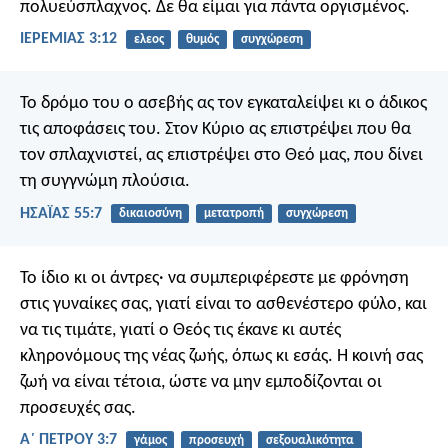
πολυεύσπλαχνος. Δε θα είμαι για πάντα οργισμένος.
ΙΕΡΕΜΙΑΣ 3:12
ελεος
θυμός
συγχώρεση
Το δρόμο του ο ασεβής ας τον εγκαταλείψει κι ο άδικος
τις αποφάσεις του. Στον Κύριο ας επιστρέψει που θα
τον σπλαχνιστεί, ας επιστρέψει στο Θεό μας, που δίνει
τη συγγνώμη πλούσια.
ΗΣΑΪΑΣ 55:7
δικαιοσύνη
μετατροπή
συγχώρεση
Το ίδιο κι οι άντρες· να συμπεριφέρεστε με φρόνηση
στις γυναίκες σας, γιατί είναι το ασθενέστερο φύλο, και
να τις τιμάτε, γιατί ο Θεός τις έκανε κι αυτές
κληρονόμους της νέας ζωής, όπως κι εσάς. Η κοινή σας
ζωή να είναι τέτοια, ώστε να μην εμποδίζονται οι
προσευχές σας.
Α΄ ΠΕΤΡΟΥ 3:7
γάμος
προσευχή
σεξουαλικότητα