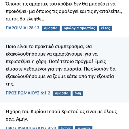
Όποιος τις αμαρτίες του κρύβει δεν θα μπορέσει να
προκόψει·
μα όποιος τις ομολογεί και τις εγκαταλείπει,
αυτός θα ελεηθεί.
ΠΑΡΟΙΜΙΑΙ 28:13
αμαρτία
ομολογία αμαρτίας
ελεος
Ποιο είναι το πρακτικό συμπέρασμα; Θα
εξακολουθήσουμε να αμαρτάνουμε, για να
περισσέψει η χάρη; Ποτέ τέτοιο πράγμα! Εμείς
είμαστε πεθαμένοι για την αμαρτία. Πώς λοιπόν θα
εξακολουθήσουμε να ζούμε κάτω από την εξουσία
της.
ΠΡΟΣ ΡΩΜΑΙΟΥΣ 6:1-2
αμαρτία
ζωή
Η χάρη του Κυρίου Ιησού Χριστού ας είναι με όλους
σας. Αμήν.
ΠΡΟΣ ΦΙΛΙΠΠΗΣΙΟΥΣ 4:23
Ιησούς
ευλογία