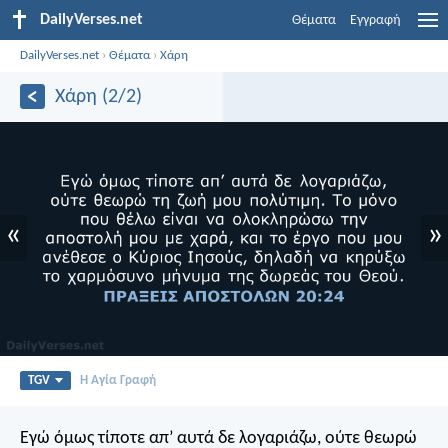
DailyVerses.net
Θέματα
Εγγραφή
DailyVerses.net
›
Θέματα
›
Χάρη
Χάρη (2/2)
«
»
TGV
Η Αγία Γραφή
Εγώ όμως τίποτε απ’ αυτά δε λογαριάζω, ούτε θεωρώ