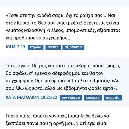
«Ξεσκίστε την καρδιά σας κι όχι τα ρούχα σας!»
Ναι,
στον Κύριο, το Θεό σας επιστρέψτε! Ξέρετε πως είναι
γεμάτος καλοσύνη κι έλεος, υπομονετικός, αξιόπιστος
και πρόθυμος να συγχωρήσει.
ΙΩΗΛ 2:13
καρδιά
αγάπη
αξιοπιστία
Τότε πήγε ο Πέτρος και του είπε: «Κύριε, πόσες φορές
θα σφάλει σ’ εμένα ο αδερφός μου και θα τον
συγχωρήσω; Ως εφτά φορές;» Του λέει ο Ιησούς: «Δε
σου λέω ως εφτά, αλλά ως εβδομήντα φορές εφτά».
ΚΑΤΑ ΜΑΤΘΑΙΟΝ 18:21-22
συγχώρεση
επόμενο
αμαρτία
Γύρνα πίσω, άπιστη γυναίκα, Ισραήλ· δε θέλω να
ξεσπάσει πάνω σου η οργή μου, γιατί εγώ είμαι