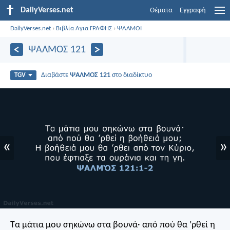
DailyVerses.net
Θέματα
Εγγραφή
DailyVerses.net
›
Βιβλία Αγια ΓΡΑΦΗΣ
›
ΨΑΛΜΟΙ
ΨΑΛΜΌΣ 121
Διαβάστε
ΨΑΛΜΌΣ 121
στο διαδίκτυο
TGV
«
»
Τα μάτια μου σηκώνω στα βουνά·
από πού θα ’ρθεί η