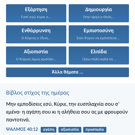
Εξάρτηση
Δημιουργία
Γιατί εγώ είμαι ο...
Στην αρχή ο Θεός...
Ενθάρρυνση
Εμπιστοσύνη
Ο Κύριος ο ίδιος...
Στον Κύριο να εμπιστεύεσαι...
Αξιοπιστία
Ελπίδα
Ο Κύριος όμως κρατάει...
Ξέρω πολύ καλά τα...
Άλλα θέματα ...
Βίβλος στίχος της ημέρας
Μην εμποδίσεις εσύ, Κύριε, την ευσπλαχνία σου σ’
εμένα·
η αγάπη σου κι η αλήθεια σου
ας με φρουρούν
παντοτινά.
ΨΑΛΜΌΣ 40:12
αγάπη
αξιοπιστία
προστασία