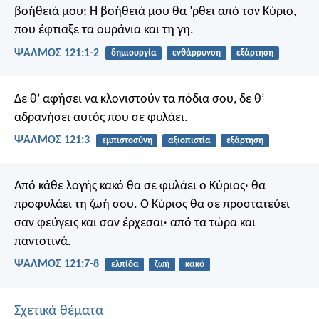
βοήθειά μου;
Η βοήθειά μου θα ’ρθει από τον Κύριο,
που έφτιαξε τα ουράνια και τη γη.
ΨΑΛΜΌΣ 121:1-2
δημιουργία
ενθάρρυνση
εξάρτηση
Δε θ’ αφήσει να κλονιστούν τα πόδια σου,
δε θ’
αδρανήσει αυτός που σε φυλάει.
ΨΑΛΜΌΣ 121:3
εμπιστοσύνη
αξιοπιστία
εξάρτηση
Από κάθε λογής κακό
θα σε φυλάει ο Κύριος·
θα
προφυλάει τη ζωή σου.
Ο Κύριος θα σε προστατεύει
σαν φεύγεις και σαν έρχεσαι·
από τα τώρα και
παντοτινά.
ΨΑΛΜΌΣ 121:7-8
ελπίδα
ζωή
κακό
Σχετικά θέματα