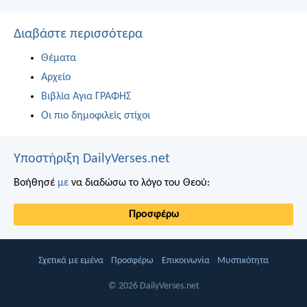
Διαβάστε περισσότερα
Θέματα
Αρχείο
Βιβλία Αγια ΓΡΑΦΗΣ
Οι πιο δημοφιλείς στίχοι
Υποστήριξη DailyVerses.net
Βοήθησέ
με
να διαδώσω το λόγο του Θεού:
Προσφέρω
Σχετικά με εμένα
Προσφέρω
Επικοινωνία
Μυστικότητα
© 2026 DailyVerses.net