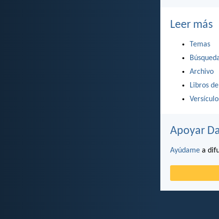
Leer más
Temas
Búsqued
Archivo
Libros de
Versícul
Apoyar Da
Ayúdame
a difu