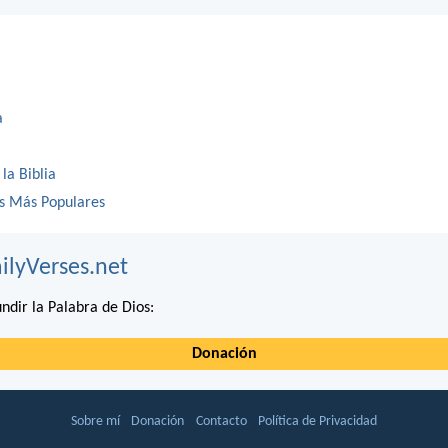
a
 la Biblia
os Más Populares
ilyVerses.net
ndir la Palabra de Dios:
Donación
Sobre mí
Donación
Contacto
Política de Privacidad