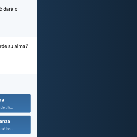
é dará el
rde su alma?
ma
e allí...
anza
sé los...