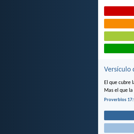
Versículo 
El que cubre l
Mas el que la 
Proverbios 17: