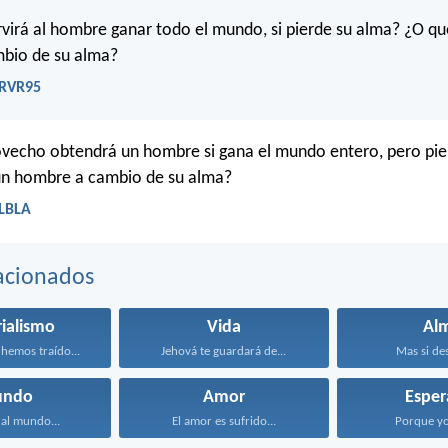
rvirá al hombre ganar todo el mundo, si pierde su alma? ¿O qu
bio de su alma?
 RVR95
ovecho obtendrá un hombre si gana el mundo entero, pero pie
un hombre a cambio de su alma?
 LBLA
acionados
ialismo
Vida
Al
hemos traído...
Jehová te guardará de...
Mas si desd
ndo
Amor
Esper
al mundo...
El amor es sufrido...
Porque yo 