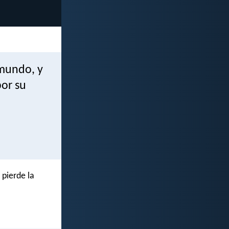
 mundo, y
or su
 pierde la