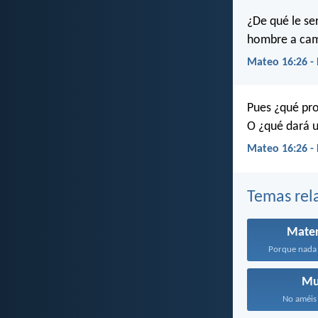
¿De qué le se
hombre a cam
Mateo 16:26 -
Pues ¿qué pr
O ¿qué dará 
Mateo 16:26 -
Temas rel
Mater
Porque nada 
Mu
No améis 