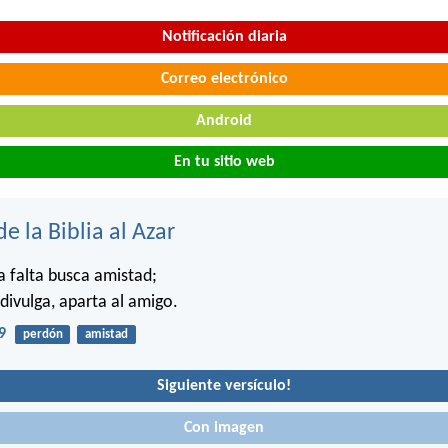
Notificación diaria
Correo electrónico
Android
En tu sitio web
de la Biblia al Azar
a falta busca amistad;
divulga, aparta al amigo.
9
perdón
amistad
Siguiente versículo!
Con imagen