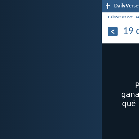
DailyVerse
DailyVerses.net
›
A
19 