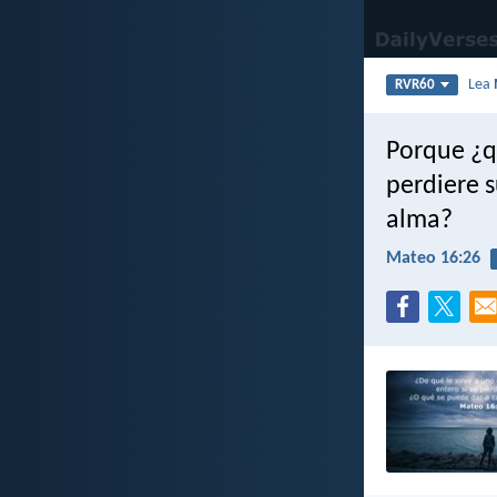
Lea
RVR60
Porque ¿q
perdiere 
alma?
Mateo 16:26