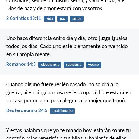
consolaos, sed de un mismo sentir, y vivid en paz; y el
Dios de paz y de amor estará con vosotros.
2 Corintios 13:11
vida
paz
amor
Uno hace diferencia entre día y día; otro juzga iguales
todos los días. Cada uno esté plenamente convencido
en su propia mente.
Romanos 14:5
obediencia
sabiduría
vecino
Cuando alguno fuere recién casado, no saldrá a la
guerra, ni en ninguna cosa se le ocupará; libre estará en
su casa por un año, para alegrar a la mujer que tomó.
Deuteronomio 24:5
matrimonio
Y estas palabras que yo te mando hoy, estarán sobre tu
corazón; y las repetirás a tus hijos, y hablarás de ellas