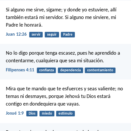
Si alguno me sirve, sígame; y donde yo estuviere, allí
también estará mi servidor. Si alguno me sirviere, mi
Padre le honrará.
Juan 12:26
servir
seguir
Padre
No lo digo porque tenga escasez, pues he aprendido a
contentarme, cualquiera que sea mi situación.
Filipenses 4:11
confianza
dependencia
contentamiento
Mira que te mando que te esfuerces y seas valiente; no
temas ni desmayes, porque Jehová tu Dios estará
contigo en dondequiera que vayas.
Josué 1:9
Dios
miedo
estímulo