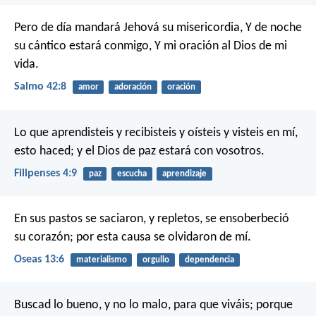
Pero de día mandará Jehová su misericordia,
Y de noche
su cántico estará conmigo,
Y mi oración al Dios de mi
vida.
Salmo 42:8
amor
adoración
oración
Lo que aprendisteis y recibisteis y oísteis y visteis en mí,
esto haced; y el Dios de paz estará con vosotros.
Filipenses 4:9
paz
escucha
aprendizaje
En sus pastos se saciaron, y repletos, se ensoberbeció
su corazón; por esta causa se olvidaron de mí.
Oseas 13:6
materialismo
orgullo
dependencia
Buscad lo bueno, y no lo malo, para que viváis;
porque