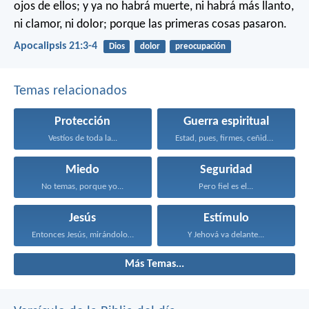
ojos de ellos; y ya no habrá muerte, ni habrá más llanto,
ni clamor, ni dolor; porque las primeras cosas pasaron.
Apocalipsis 21:3-4
Dios
dolor
preocupación
Temas relacionados
Protección
Guerra espiritual
Vestíos de toda la...
Estad, pues, firmes, ceñidos...
Miedo
Seguridad
No temas, porque yo...
Pero fiel es el...
Jesús
Estímulo
Entonces Jesús, mirándolos, dijo...
Y Jehová va delante...
Más Temas...