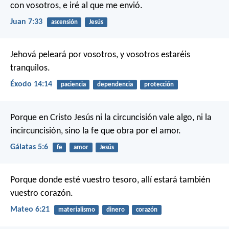
con vosotros, e iré al que me envió.
Juan 7:33
ascensión
Jesús
Jehová peleará por vosotros, y vosotros estaréis
tranquilos.
Éxodo 14:14
paciencia
dependencia
protección
Porque en Cristo Jesús ni la circuncisión vale algo, ni la
incircuncisión, sino la fe que obra por el amor.
Gálatas 5:6
fe
amor
Jesús
Porque donde esté vuestro tesoro, allí estará también
vuestro corazón.
Mateo 6:21
materialismo
dinero
corazón