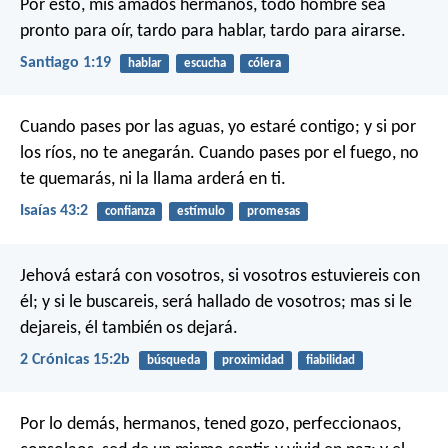
Por esto, mis amados hermanos, todo hombre sea
pronto para oír, tardo para hablar, tardo para airarse.
Santiago 1:19
hablar
escucha
cólera
Cuando pases por las aguas,
yo estaré contigo;
y si por
los ríos,
no te anegarán.
Cuando pases por el fuego,
no
te quemarás,
ni la llama arderá en ti.
Isaías 43:2
confianza
estímulo
promesas
Jehová estará con vosotros, si vosotros estuviereis con
él; y si le buscareis, será hallado de vosotros; mas si le
dejareis, él también os dejará.
2 Crónicas 15:2b
búsqueda
proximidad
fiabilidad
Por lo demás, hermanos, tened gozo, perfeccionaos,