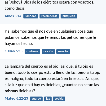
así Jehová Dios de los ejércitos estará con vosotros,
como decís.
Amós 5:14
santidad
recompensa
búsqueda
Y si sabemos que él nos oye en cualquiera cosa que
pidamos, sabemos que tenemos las peticiones que le
hayamos hecho.
1 Juan 5:15
confianza
oración
escucha
La lámpara del cuerpo es el ojo; así que, si tu ojo es
bueno, todo tu cuerpo estará lleno de luz; pero si tu ojo
es maligno, todo tu cuerpo estará en tinieblas. Así que,
si la luz que en ti hay es tinieblas, ¿cuántas no serán las
mismas tinieblas?
Mateo 6:22-23
cuerpo
luz
codicia