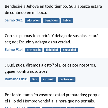
Bendeciré a Jehová en todo tiempo;
Su alabanza estará
de continuo en mi boca.
Salmo 34:1
adoración
bendición
hablar
Con sus plumas te cubrirá,
Y debajo de sus alas estarás
seguro;
Escudo y adarga es su verdad.
Salmo 91:4
protección
fiabilidad
seguridad
¿Qué, pues, diremos a esto? Si Dios es por nosotros,
¿quién contra nosotros?
Romanos 8:31
Dios
estímulo
protección
Por tanto, también vosotros estad preparados; porque
el Hijo del Hombre vendrá a la hora que no pensáis.