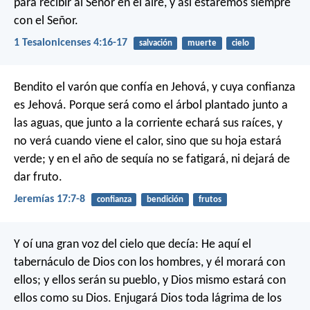
para recibir al Señor en el aire, y así estaremos siempre
con el Señor.
1 Tesalonicenses 4:16-17
salvación
muerte
cielo
Bendito el varón que confía en Jehová,
y cuya confianza
es Jehová.
Porque será como el árbol plantado junto a
las aguas,
que junto a la corriente echará sus raíces,
y
no verá cuando viene el calor,
sino que su hoja estará
verde;
y en el año de sequía no se fatigará,
ni dejará de
dar fruto.
Jeremías 17:7-8
confianza
bendición
frutos
Y oí una gran voz del cielo que decía: He aquí el
tabernáculo de Dios con los hombres, y él morará con
ellos; y ellos serán su pueblo, y Dios mismo estará con
ellos como su Dios. Enjugará Dios toda lágrima de los