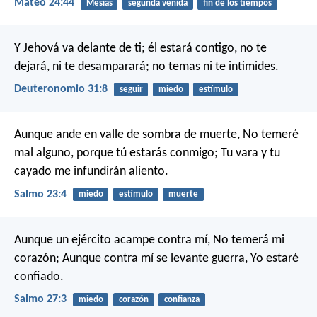
Mateo 24:44
Mesías
segunda venida
fin de los tiempos
Y Jehová va delante de ti; él estará contigo, no te
dejará, ni te desamparará; no temas ni te intimides.
Deuteronomio 31:8
seguir
miedo
estímulo
Aunque ande en valle de sombra de muerte,
No temeré
mal alguno, porque tú estarás conmigo;
Tu vara y tu
cayado me infundirán aliento.
Salmo 23:4
miedo
estímulo
muerte
Aunque un ejército acampe contra mí,
No temerá mi
corazón;
Aunque contra mí se levante guerra,
Yo estaré
confiado.
Salmo 27:3
miedo
corazón
confianza