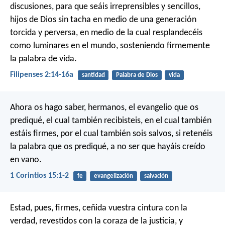
discusiones, para que seáis irreprensibles y sencillos,
hijos de Dios sin tacha en medio de una generación
torcida y perversa, en medio de la cual resplandecéis
como luminares en el mundo, sosteniendo firmemente
la palabra de vida.
Filipenses 2:14-16a
santidad
Palabra de Dios
vida
Ahora os hago saber, hermanos, el evangelio que os
prediqué, el cual también recibisteis, en el cual también
estáis firmes, por el cual también sois salvos, si retenéis
la palabra que os prediqué, a no ser que hayáis creído
en vano.
1 Corintios 15:1-2
fe
evangelización
salvación
Estad, pues, firmes, ceñida vuestra cintura con la
verdad, revestidos con la coraza de la justicia, y