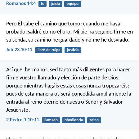
Romanos 14:4
fe
juicio
equipo
Pero Él sabe el camino que tomo;
cuando me haya
probado, saldré como el oro.
Mi pie ha seguido firme en
su senda,
su camino he guardado y no me he desviado.
Job 23:10-11
libre de culpa
justicia
Así que, hermanos, sed tanto más diligentes para hacer
firme vuestro llamado y elección de parte de Dios;
porque mientras hagáis estas cosas nunca tropezaréis;
pues de esta manera os será concedida ampliamente la
entrada al reino eterno de nuestro Señor y Salvador
Jesucristo.
2 Pedro 1:10-11
llamado
obediencia
reino