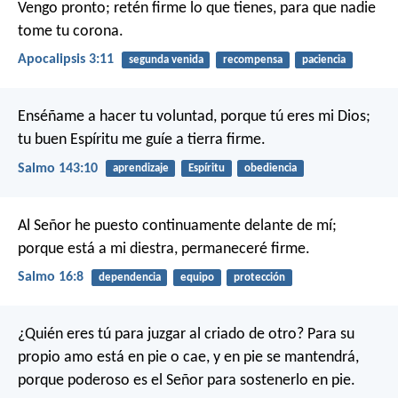
Vengo pronto; retén firme lo que tienes, para que nadie
tome tu corona.
Apocalipsis 3:11
segunda venida
recompensa
paciencia
Enséñame a hacer tu voluntad,
porque tú eres mi Dios;
tu buen Espíritu me guíe a tierra firme.
Salmo 143:10
aprendizaje
Espíritu
obediencia
Al Señor he puesto continuamente delante de mí;
porque está a mi diestra, permaneceré firme.
Salmo 16:8
dependencia
equipo
protección
¿Quién eres tú para juzgar al criado de otro? Para su
propio amo está en pie o cae, y en pie se mantendrá,
porque poderoso es el Señor para sostenerlo en pie.