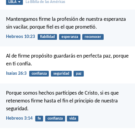
LBLA
La Biblia de las Américas
Mantengamos firme la profesión de nuestra esperanza
sin vacilar, porque fiel es el que prometió.
Hebreos 10:23
fiabilidad
esperanza
reconocer
Al de firme propósito guardarás en perfecta paz,
porque
en ti confía.
Isaías 26:3
confianza
seguridad
paz
Porque somos hechos partícipes de Cristo, si es que
retenemos firme hasta el fin el principio de nuestra
seguridad.
Hebreos 3:14
fe
confianza
vida