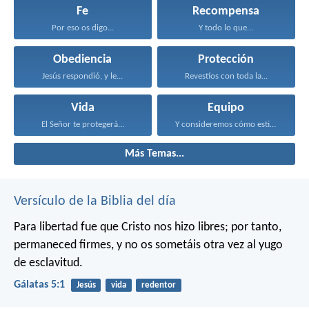
Fe
Recompensa
Por eso os digo...
Y todo lo que...
Obediencia
Protección
Jesús respondió, y le...
Revestíos con toda la...
Vida
Equipo
El Señor te protegerá...
Y consideremos cómo estimularnos...
Más Temas...
Versículo de la Biblia del día
Para libertad fue que Cristo nos hizo libres; por tanto,
permaneced firmes, y no os sometáis otra vez al yugo
de esclavitud.
Gálatas 5:1
Jesús
vida
redentor