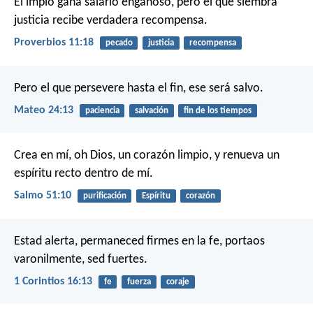
El impío gana salario engañoso,
pero el que siembra
justicia recibe verdadera recompensa.
Proverbios 11:18
pecado
justicia
recompensa
Pero el que persevere hasta el fin, ese será salvo.
Mateo 24:13
paciencia
salvación
fin de los tiempos
Crea en mí, oh Dios, un corazón limpio,
y renueva un
espíritu recto dentro de mí.
Salmo 51:10
purificación
Espíritu
corazón
Estad alerta, permaneced firmes en la fe, portaos
varonilmente, sed fuertes.
1 Corintios 16:13
fe
fuerza
coraje