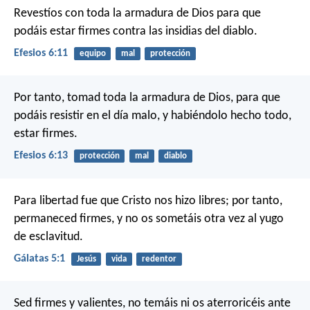
Revestíos con toda la armadura de Dios para que
podáis estar firmes contra las insidias del diablo.
Efesios 6:11
equipo
mal
protección
Por tanto, tomad toda la armadura de Dios, para que
podáis resistir en el día malo, y habiéndolo hecho todo,
estar firmes.
Efesios 6:13
protección
mal
diablo
Para libertad fue que Cristo nos hizo libres; por tanto,
permaneced firmes, y no os sometáis otra vez al yugo
de esclavitud.
Gálatas 5:1
Jesús
vida
redentor
Sed firmes y valientes, no temáis ni os aterroricéis ante