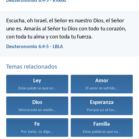
Deuteronomio 6:4-5 - RVR60
Escucha, oh Israel, el Señor es nuestro Dios, el Señor
uno es. Amarás al Señor tu Dios con todo tu corazón,
con toda tu alma y con toda tu fuerza.
Deuteronomio 6:4-5 - LBLA
Temas relacionados
Ley
Amor
Estas palabras que yo...
El amor es sufrido...
Dios
Esperanza
Jehová está en medio...
Porque yo sé los...
Fe
Familia
Por tanto, os digo...
Estas palabras que yo...