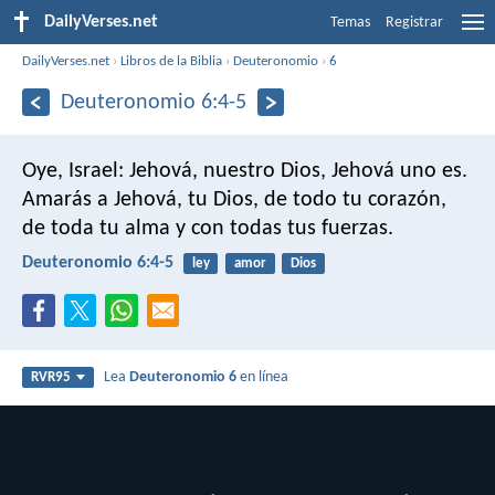
DailyVerses.net
Temas
Registrar
DailyVerses.net
›
Libros de la Biblia
›
Deuteronomio
›
6
Deuteronomio 6:4-5
Oye, Israel: Jehová, nuestro Dios, Jehová uno es.
Amarás a Jehová, tu Dios, de todo tu corazón,
de toda tu alma y con todas tus fuerzas.
Deuteronomio 6:4-5
ley
amor
Dios
Lea
Deuteronomio 6
en línea
RVR95