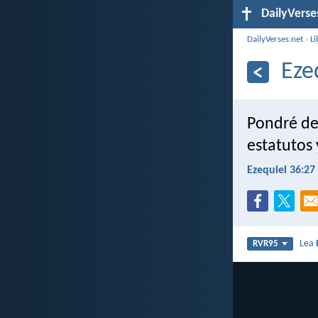
DailyVerse
DailyVerses.net
›
Li
Eze
Pondré den
estatutos 
Ezequiel 36:27
Lea
RVR95