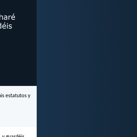
is estatutos y
, y guardéis