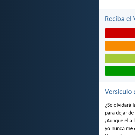
Reciba el 
Versículo 
¿Se olvidará l
para dejar de
¡Aunque ella l
yo nunca me o