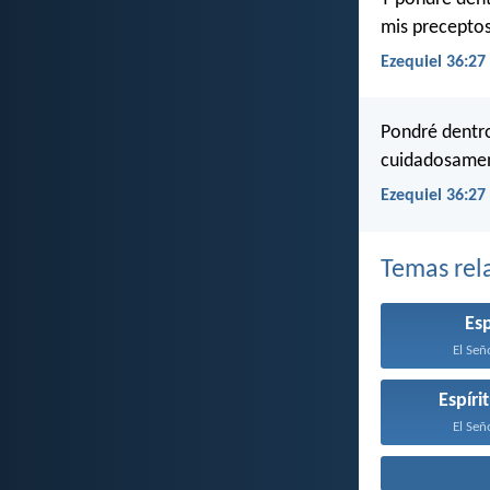
mis preceptos
Ezequiel 36:27
Pondré dentro
cuidadosamen
Ezequiel 36:27
Temas rel
Esp
El Seño
Espíri
El Seño