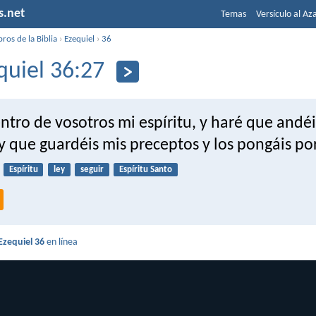
s.net
Temas
Versículo al Az
bros de la Biblia
›
Ezequiel
›
36
quiel 36:27
tro de vosotros mi espíritu, y haré que andéi
y que guardéis mis preceptos y los pongáis po
Espíritu
ley
seguir
Espíritu Santo
Ezequiel 36
en línea