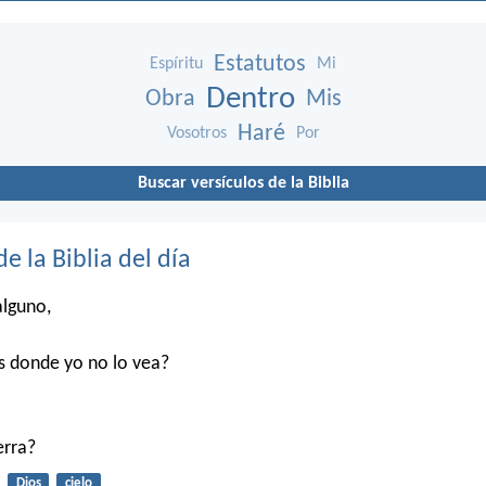
Estatutos
Espíritu
Mi
Dentro
Obra
Mis
Haré
Vosotros
Por
Buscar versículos de la Biblia
de la Biblia del día
alguno,
s donde yo no lo vea?
ierra?
Dios
cielo