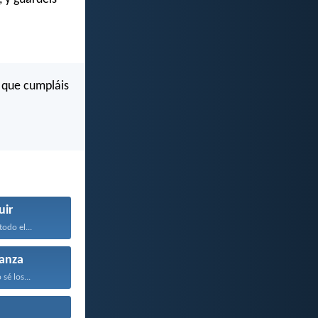
y que cumpláis
uir
odo el...
anza
sé los...