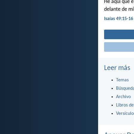
He aquí que e
delante de mí
Isaías 49:15-16
Leer más
Temas
Búsqued
Archivo
Libros de
Versícul