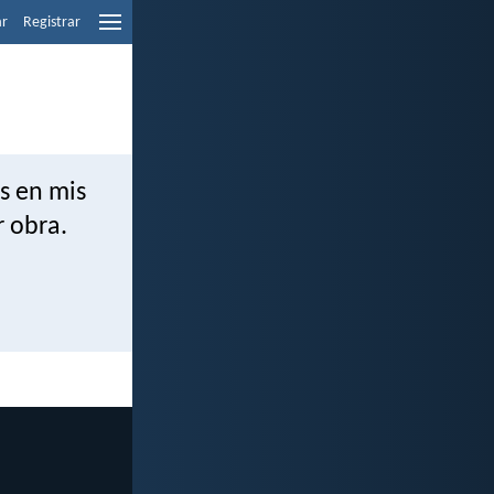
ar
Registrar
s en mis
r obra.