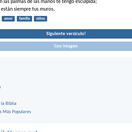
n las palmas de las manos te tengo esculpida;
 están siempre tus muros.
amor
familia
niños
Siguiente versículo!
Con imagen
a
 la Biblia
os Más Populares