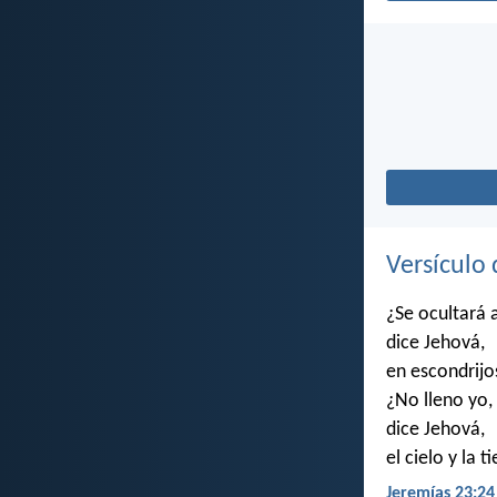
Versículo 
¿Se ocultará 
dice Jehová,
en escondrijo
¿No lleno yo,
dice Jehová,
el cielo y la t
Jeremías 23:24