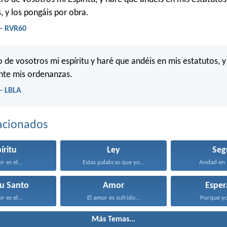
, y los pongáis por obra.
 - RVR60
 de vosotros mi espíritu y haré que andéis en mis estatutos, 
te mis ordenanzas.
 - LBLA
acionados
íritu
Ley
Seg
r es el...
Estas palabras que yo...
Andad en t
tu Santo
Amor
Esper
r es el...
El amor es sufrido...
Porque yo 
Más Temas...