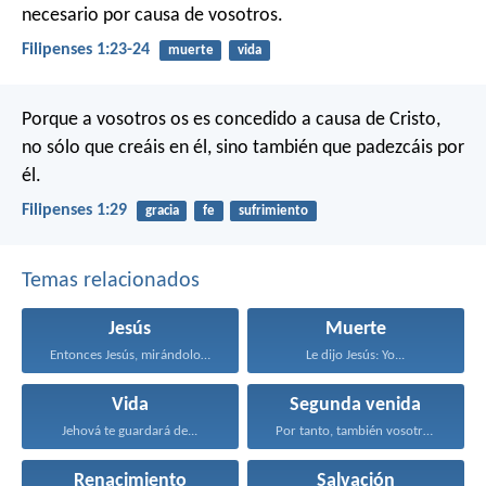
necesario por causa de vosotros.
Filipenses 1:23-24
muerte
vida
Porque a vosotros os es concedido a causa de Cristo,
no sólo que creáis en él, sino también que padezcáis por
él.
Filipenses 1:29
gracia
fe
sufrimiento
Temas relacionados
Jesús
Muerte
Entonces Jesús, mirándolos, dijo...
Le dijo Jesús: Yo...
Vida
Segunda venida
Jehová te guardará de...
Por tanto, también vosotros...
Renacimiento
Salvación