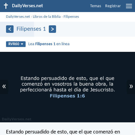
DailyVerses.net
Temas
Registrar
DailyVerses.net
›
Libros de la Biblia
›
Filipenses
Filipenses 1
Lea
Filipenses 1
en línea
RVR60
«
»
Estando persuadido de esto, que el que comenzó en