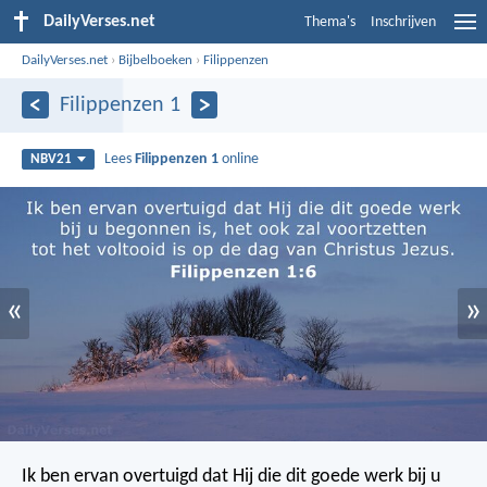
DailyVerses.net
Thema's
Inschrijven
DailyVerses.net
›
Bijbelboeken
›
Filippenzen
Filippenzen 1
Lees
Filippenzen 1
online
NBV21
«
»
Ik ben ervan overtuigd dat Hij die dit goede werk bij u