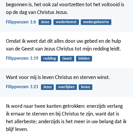
begonnen is, het ook zal voortzetten tot het voltooid is
op de dag van Christus Jezus.
Filippenzen 1:6
Jezus
wederkomst
wedergeboorte
Omdat ik weet dat dit alles door uw gebed en de hulp
van de Geest van Jezus Christus tot mijn redding leidt.
Filippenzen 1:19
redding
Geest
bidden
Want voor mij is leven Christus en sterven winst.
Filippenzen 1:21
Jezus
overlijden
leven
Ik word naar twee kanten getrokken: enerzijds verlang
ik ernaar te sterven en bij Christus te zijn, want dat is
het allerbeste; anderzijds is het meer in uw belang dat ik
blijf leven.