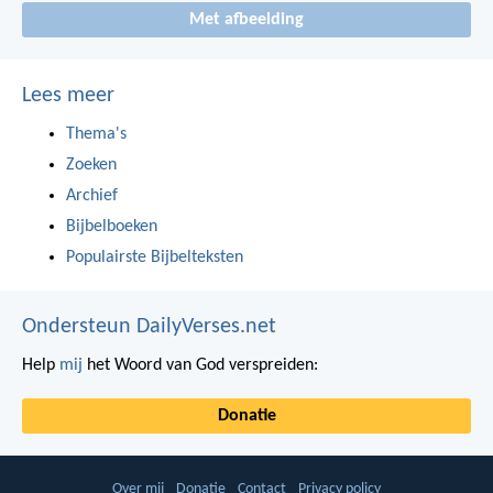
Met afbeelding
Lees meer
Thema's
Zoeken
Archief
Bijbelboeken
Populairste Bijbelteksten
Ondersteun DailyVerses.net
Help
mij
het Woord van God verspreiden:
Donatie
Over mij
Donatie
Contact
Privacy policy