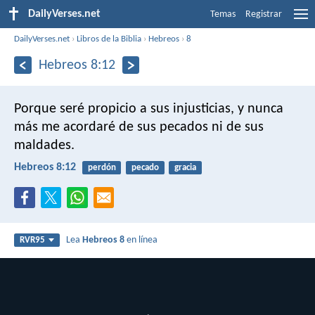
DailyVerses.net
Temas
Registrar
DailyVerses.net
›
Libros de la Biblia
›
Hebreos
›
8
Hebreos 8:12
Porque seré propicio a sus injusticias,
y nunca
más me acordaré de sus pecados ni de sus
maldades.
Hebreos 8:12
perdón
pecado
gracia
Lea
Hebreos 8
en línea
RVR95