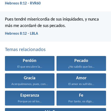
Hebreos 8:12 - RVR60
Pues tendré misericordia de sus iniquidades,
y nunca
más me acordaré de sus pecados.
Hebreos 8:12 - LBLA
Temas relacionados
Perdón
Pecado
El que encubre la...
¿No sabéis que los...
Gracia
Amor
Acerquémonos, pues, confiadamente al...
El amor es sufrido...
Esperanza
Fe
Porque yo sé los...
Por tanto, os digo...