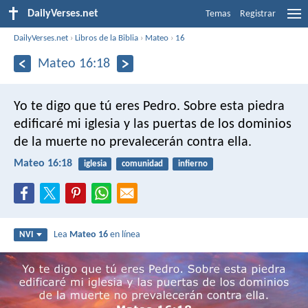
DailyVerses.net
Temas
Registrar
DailyVerses.net
›
Libros de la Biblia
›
Mateo
›
16
Mateo 16:18
Yo te digo que tú eres Pedro. Sobre esta piedra
edificaré mi iglesia y las puertas de los dominios
de la muerte no prevalecerán contra ella.
Mateo 16:18
iglesia
comunidad
infierno
Lea
Mateo 16
en línea
NVI