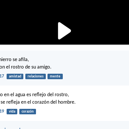
ierro se afila,
on el rostro de su amigo.
17
amistad
relaciones
mente
 en el agua es reflejo del rostro,
 se refleja en el corazón del hombre.
19
vida
corazón