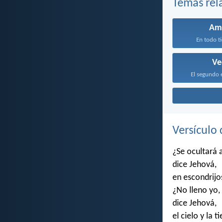
Temas rel
Am
En todo t
Ve
El segundo 
Versículo 
¿Se ocultará 
dice Jehová,
en escondrijo
¿No lleno yo,
dice Jehová,
el cielo y la t