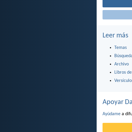
Leer más
Temas
Búsqued
Archivo
Libros de
Versícul
Apoyar Da
Ayúdame
a difu