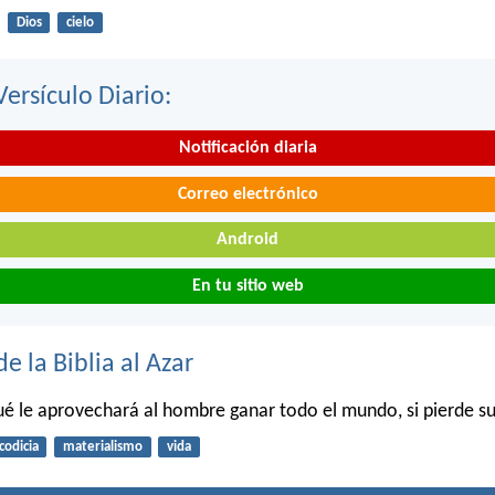
Dios
cielo
Versículo Diario:
Notificación diaria
Correo electrónico
Android
En tu sitio web
de la Biblia al Azar
é le aprovechará al hombre ganar todo el mundo, si pierde s
codicia
materialismo
vida