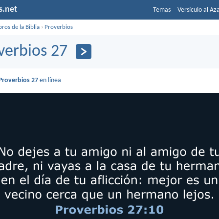
s.net
Temas
Versículo al Az
bros de la Biblia
›
Proverbios
verbios 27
Proverbios 27
en línea