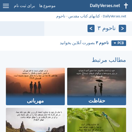
DailyVerses.net
موضوع ها
برای ثبت نام
DailyVerses.net
›
کتابهای کتاب مقدس
›
ناحوم
ناحوم ۳
ناحوم ۳
بصورت آنلاین بخوانید
PCB
مطالب مرتبط
حفاظت
مهربانی