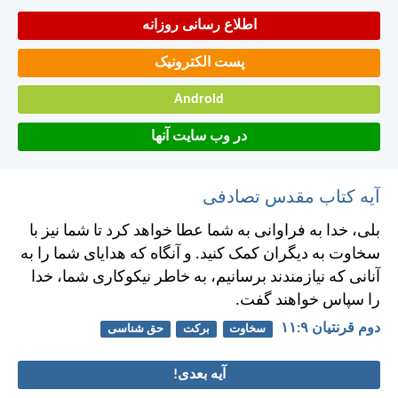
اطلاع رسانی روزانه
پست الکترونیک
Android
در وب سایت آنها
آیه کتاب مقدس تصادفی
بلی، خدا به فراوانی به شما عطا خواهد كرد تا شما نيز با
سخاوت به ديگران كمک كنيد. و آنگاه كه هدايای شما را به
آنانی كه نيازمندند برسانيم، به خاطر نيكوكاری شما، خدا
را سپاس خواهند گفت.
دوم قرنتیان ۹:‏۱۱
سخاوت
برکت
حق شناسی
آیه بعدی!