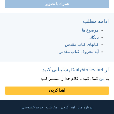
همراه با تصویر
ادامه مطلب
موضوع ها
بایگانی
کتابهای کتاب مقدس
آیه معروف کتاب مقدس
از DailyVerses.net پشتیبانی کنید
به
من
کمک کنید تا کلام خدا را منتشر کنم:
اهدا کردن
درباره من
اهدا کردن
مخاطب
حریم خصوصی