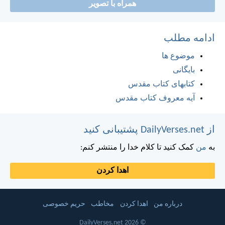
همراه با تصویر
ادامه مطلب
موضوع ها
بایگانی
کتابهای کتاب مقدس
آیه معروف کتاب مقدس
از DailyVerses.net پشتیبانی کنید
به
من
کمک کنید تا کلام خدا را منتشر کنم:
اهدا کردن
درباره من
اهدا کردن
مخاطب
حریم خصوصی
© 2026 DailyVerses.net