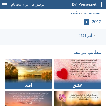
DailyVerses.net
موضوع ها
برای ثبت نام
DailyVerses.net
›
بایگانی
2012
آذر 1391
مطالب مرتبط
عشق
امید