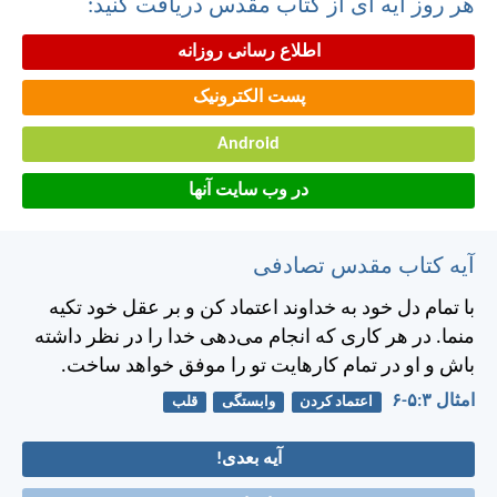
هر روز آیه ای از کتاب مقدس دریافت کنید:
اطلاع رسانی روزانه
پست الکترونیک
Android
در وب سایت آنها
آیه کتاب مقدس تصادفی
با تمام دل خود به خداوند اعتماد كن و بر عقل خود تكيه
منما. در هر كاری كه انجام می‌دهی خدا را در نظر داشته
باش و او در تمام كارهايت تو را موفق خواهد ساخت.
امثال ۳:‏۵-‏۶
اعتماد کردن
وابستگی
قلب
آیه بعدی!