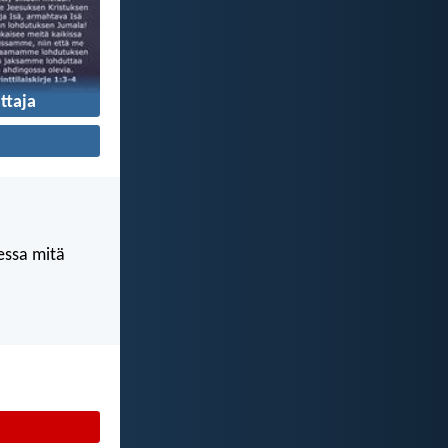
ttaja
kessa mitä