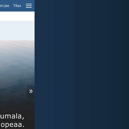
en jae
Tilaa
»