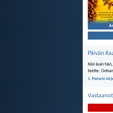
A
Päivän Ra
Niin kuin hän,
teette. Onhan 
1. Pietarin kir
Vastaanot