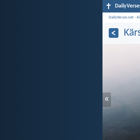
DailyVerse
DailyVerses.net
›
A
Kär
«