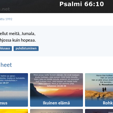
ttu 1992
ellut meitä, Jumala,
hjossa kuin hopeaa.
kiusaus
puhdistuminen
aiheet
esus
Ikuinen elämä
Rohk