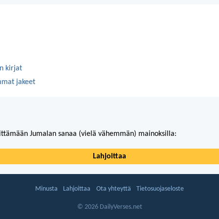
 kirjat
mmat jakeet
ittämään Jumalan sanaa (vielä vähemmän) mainoksilla:
Lahjoittaa
Minusta
Lahjoittaa
Ota yhteyttä
Tietosuojaseloste
© 2026 DailyVerses.net