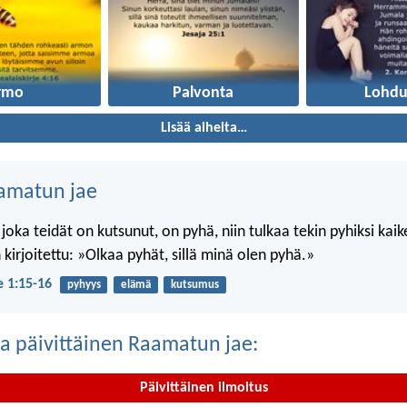
rmo
Palvonta
Lohdu
Lisää aiheita…
amatun jae
 joka teidät on kutsunut, on pyhä, niin tulkaa tekin pyhiksi kai
kirjoitettu: »Olkaa pyhät, sillä minä olen pyhä.»
je 1:15-16
pyhyys
elämä
kutsumus
a päivittäinen Raamatun jae:
Päivittäinen ilmoitus