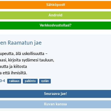
Sähköposti
Android
Verkkosivustollasi?
nen Raamatun jae
peutta, älä uskollisuutta –
asi, kirjoita sydämesi tauluun,
autta ja kiitosta
 että ihmisiltä.
3-4
rakkaus
palkinto
sydän
Seuraava jae!
Kuvan kanssa