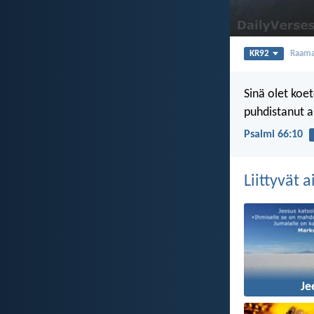
KR92
Raama
Sinä olet koet
puhdistanut a
Psalmi 66:10
Liittyvät 
Je