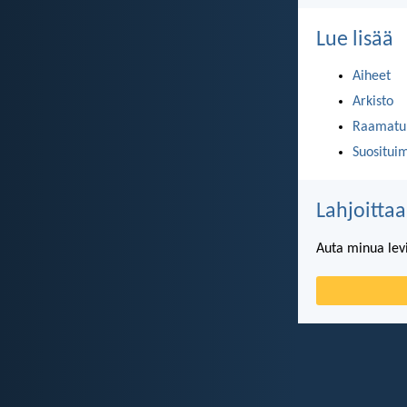
Lue lisää
Aiheet
Arkisto
Raamatun
Suositui
Lahjoittaa
Auta minua lev