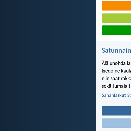
Satunnai
Älä unohda lau
kiedo ne kaula
niin saat rakk
sekä Jumalalta
Sananlaskut 3: