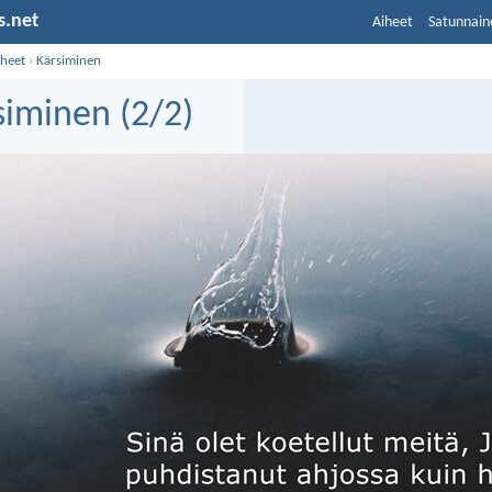
s.net
Aiheet
Satunnain
iheet
›
Kärsiminen
siminen (2/2)