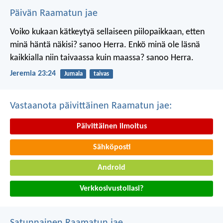
Päivän Raamatun jae
Voiko kukaan kätkeytyä sellaiseen piilopaikkaan, etten
minä häntä näkisi? sanoo Herra.
Enkö minä ole läsnä
kaikkialla niin taivaassa kuin maassa? sanoo Herra.
Jeremia 23:24
Jumala
taivas
Vastaanota päivittäinen Raamatun jae:
Päivittäinen ilmoitus
Sähköposti
Android
Verkkosivustollasi?
Satunnainen Raamatun jae