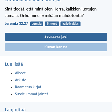
Sinä tiedät, että minä olen Herra, kaikkien luotujen
Jumala. Onko minulle mikään mahdotonta?
Jeremia 32:27
Jumala
ihmeet
kaikkivaltias
Seuraava jae!
Kuvan kanssa
Lue lisää
Aiheet
Arkisto
Raamatun kirjat
Suosituimmat jakeet
Lahjoittaa