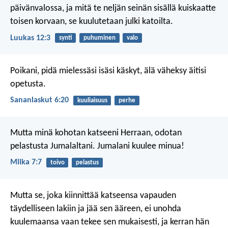
päivänvalossa, ja mitä te neljän seinän sisällä kuiskaatte
toisen korvaan, se kuulutetaan julki katoilta.
Luukas 12:3
synti
puhuminen
valo
Poikani, pidä mielessäsi isäsi käskyt,
älä väheksy äitisi
opetusta.
Sananlaskut 6:20
kuuliaisuus
perhe
Mutta minä kohotan katseeni Herraan,
odotan
pelastusta Jumalaltani.
Jumalani kuulee minua!
Miika 7:7
toivo
pelastus
Mutta se, joka kiinnittää katseensa vapauden
täydelliseen lakiin ja jää sen ääreen, ei unohda
kuulemaansa vaan tekee sen mukaisesti, ja kerran hän