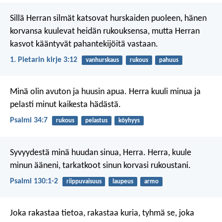
Sillä Herran silmät katsovat hurskaiden puoleen,
hänen
korvansa kuulevat heidän rukouksensa,
mutta Herran
kasvot kääntyvät pahantekijöitä vastaan.
1. Pietarin kirje 3:12
vanhurskaus
rukous
pahuus
Minä olin avuton ja huusin apua.
Herra kuuli minua
ja
pelasti minut kaikesta hädästä.
Psalmi 34:7
rukous
pelastus
köyhyys
Syvyydestä minä huudan sinua, Herra.
Herra, kuule
minun ääneni,
tarkatkoot sinun korvasi rukoustani.
Psalmi 130:1-2
riippuvaisuus
laupeus
armo
Joka rakastaa tietoa, rakastaa kuria,
tyhmä se, joka