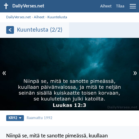
DailyVerses.net
Aiheet
Tilaa
DailyVerses.net
›
Aiheet
›
Kuuntelusta
Kuuntelusta (2/2)
«
»
KR92
Raamattu 1992
Niinpä se, mitä te sanotte pimeässä, kuullaan