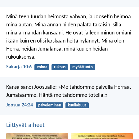
Minä teen Juudan heimosta vahvan,
ja Joosefin heimoa
minä autan.
Minä annan niiden palata takaisin,
sillä
minä armahdan kansaani.
He ovat jälleen minun omiani,
ikään kuin en olisi koskaan heitä hylännyt.
Minä olen
Herra, heidän Jumalansa,
minä kuulen heidän
rukouksensa.
Sakarja 10:6
voima
rukous
myötätunto
Kansa sanoi Joosualle: »Me tahdomme palvella Herraa,
Jumalaamme. Häntä me tahdomme totella.»
Joosua 24:24
palveleminen
kuuliaisuus
Liittyvät aiheet