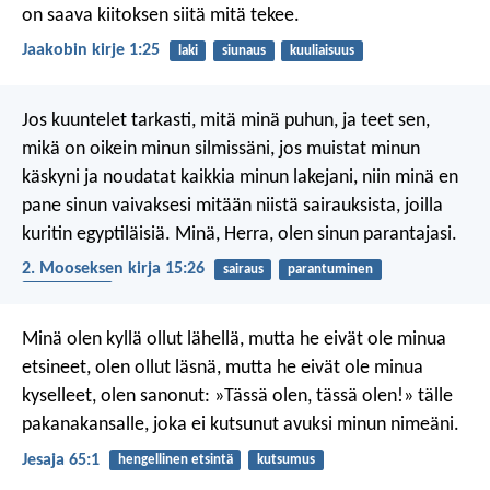
on saava kiitoksen siitä mitä tekee.
Jaakobin kirje 1:25
laki
siunaus
kuuliaisuus
Jos kuuntelet tarkasti, mitä minä puhun, ja teet sen,
mikä on oikein minun silmissäni, jos muistat minun
käskyni ja noudatat kaikkia minun lakejani, niin minä en
pane sinun vaivaksesi mitään niistä sairauksista, joilla
kuritin egyptiläisiä. Minä, Herra, olen sinun parantajasi.
2. Mooseksen kirja 15:26
sairaus
parantuminen
vanhurskaus
Minä olen kyllä ollut lähellä,
mutta he eivät ole minua
etsineet,
olen ollut läsnä,
mutta he eivät ole minua
kyselleet,
olen sanonut: »Tässä olen, tässä olen!»
tälle
pakanakansalle, joka ei kutsunut avuksi
minun nimeäni.
Jesaja 65:1
hengellinen etsintä
kutsumus