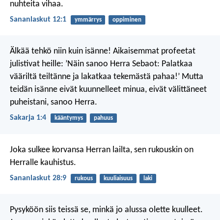
nuhteita vihaa.
Sananlaskut 12:1
ymmärrys
oppiminen
Älkää tehkö niin kuin isänne! Aikaisemmat profeetat
julistivat heille: ’Näin sanoo Herra Sebaot: Palatkaa
vääriltä teiltänne ja lakatkaa tekemästä pahaa!’ Mutta
teidän isänne eivät kuunnelleet minua, eivät välittäneet
puheistani, sanoo Herra.
Sakarja 1:4
kääntymys
pahuus
Joka sulkee korvansa Herran lailta,
sen rukouskin on
Herralle kauhistus.
Sananlaskut 28:9
rukous
kuuliaisuus
laki
Pysyköön siis teissä se, minkä jo alussa olette kuulleet.