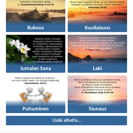
Rukous
Kuuliaisuus
Jumalan Sana
Laki
Puhuminen
Siunaus
Lisää aiheita…