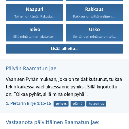
Naapuri
Rakkaus
Toinen on tämä: 'Rakasta...
Rakkaus on pitkämielinen, rakkaus...
Toivo
Usko
Sillä minä tunnen ajatukseni...
Sentähden minä sanon teille...
Lisää aiheita…
Päivän Raamatun jae
Vaan sen Pyhän mukaan, joka on teidät kutsunut, tulkaa
tekin kaikessa vaelluksessanne pyhiksi. Sillä kirjoitettu
on: "Olkaa pyhät, sillä minä olen pyhä".
1. Pietarin kirje 1:15-16
pyhyys
elämä
kutsumus
Vastaanota päivittäinen Raamatun jae: