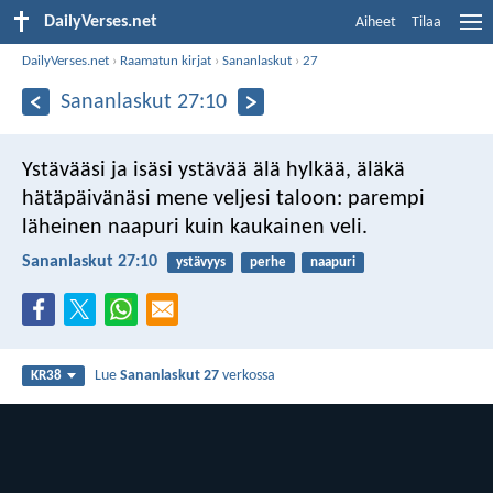
DailyVerses.net
Aiheet
Tilaa
DailyVerses.net
›
Raamatun kirjat
›
Sananlaskut
›
27
Sananlaskut 27:10
Ystävääsi ja isäsi ystävää älä hylkää,
äläkä
hätäpäivänäsi mene veljesi taloon:
parempi
läheinen naapuri kuin kaukainen veli.
Sananlaskut 27:10
ystävyys
perhe
naapuri
Lue
Sananlaskut 27
verkossa
KR38