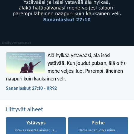
Älä hylkää ystävääsi, älä isäsi
ystävää.
Kun joudut pulaan, älä oitis
mene veljesi luo.
Parempi läheinen
naapuri kuin kaukainen veli.
Sananlaskut 27:10 - KR92
Liittyvät aiheet
Ystävyys
Perhe
Ystävä rakastaa ainiaan ja...
Nämä sanat, jotka minä...