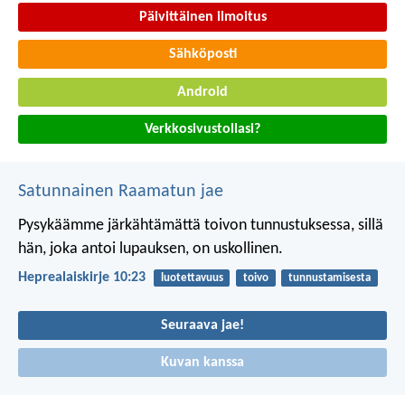
Päivittäinen ilmoitus
Sähköposti
Android
Verkkosivustollasi?
Satunnainen Raamatun jae
Pysykäämme järkähtämättä toivon tunnustuksessa, sillä
hän, joka antoi lupauksen, on uskollinen.
Heprealaiskirje 10:23
luotettavuus
toivo
tunnustamisesta
Seuraava jae!
Kuvan kanssa