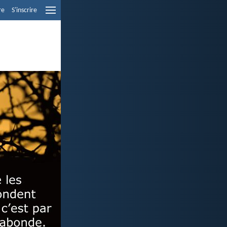
re
S'inscrire