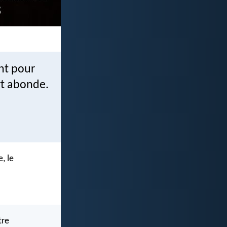
nt pour
rt abonde.
, le
tre