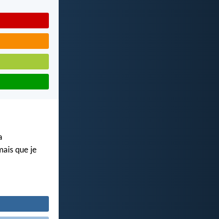
a
mais que je