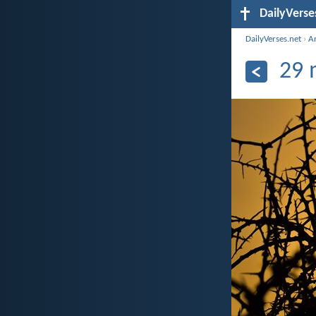
DailyVerse
DailyVerses.net
›
A
29 