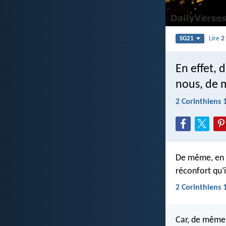
Lire
2
SG21
En effet,
nous, de m
2 Corinthiens 
De même, en e
réconfort qu’
2 Corinthiens 
Car, de même 