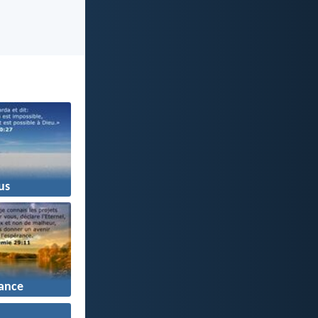
us
ance