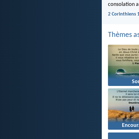
consolation a
2 Corinthiens 
Thèmes as
Sou
Encou