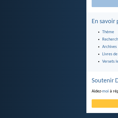
En savoir 
Thème
Recherch
Archives
Livres de
Versets l
Soutenir 
Aidez-
moi
à rép