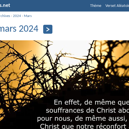
s.net
Thème
Verset Aléatoi
rchives
›
2024
›
Mars
mars 2024