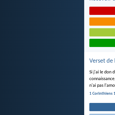
Verset de 
Si j'ai le don
connaissance,
n'ai pas l'amou
1 Corinthiens 