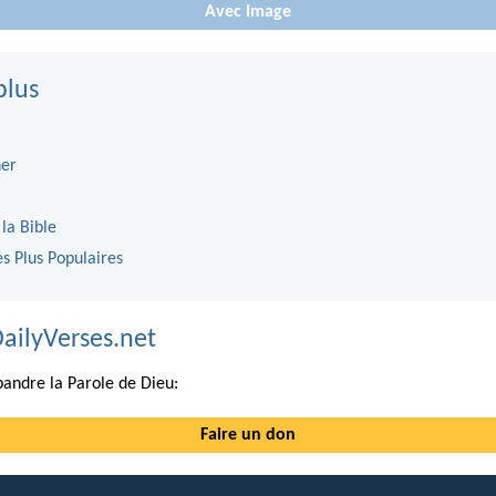
Avec Image
plus
er
 la Bible
es Plus Populaires
DailyVerses.net
andre la Parole de Dieu:
Faire un don