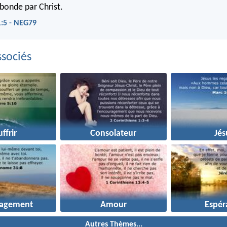
bonde par Christ.
1:5 - NEG79
sociés
ffrir
Consolateur
Jés
ragement
Amour
Espér
Autres Thèmes...