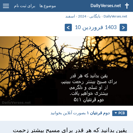
DailyVerses.net
موضوع ها
برای ثبت نام
DailyVerses.net
›
بایگانی
›
2024
›
اسفند
1403 فروردین 10
دوم قرنتیان ۱
بصورت آنلاین بخوانید
PCB
يقين بدانيد كه هر قدر برای مسيح بيشتر زحمت