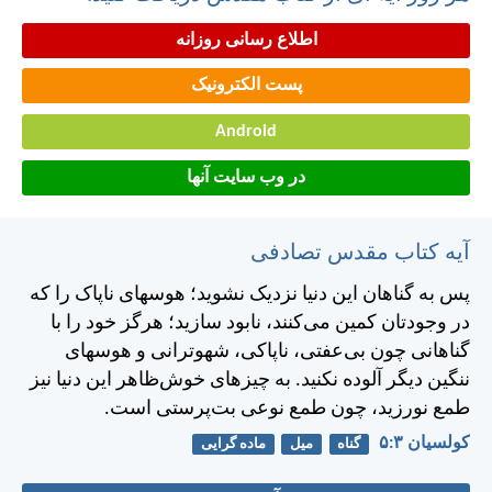
اطلاع رسانی روزانه
پست الکترونیک
Android
در وب سایت آنها
آیه کتاب مقدس تصادفی
پس به گناهان اين دنيا نزديک نشويد؛ هوسهای ناپاک را كه
در وجودتان كمين می‌كنند، نابود سازيد؛ هرگز خود را با
گناهانی چون بی‌عفتی، ناپاكی، شهوترانی و هوسهای
ننگين ديگر آلوده نكنيد. به چيزهای خوش‌ظاهر اين دنيا نيز
طمع نورزيد، چون طمع نوعی بت‌پرستی است.
کولسیان ۳:‏۵
گناه
میل
ماده گرایی