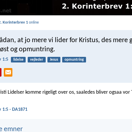
2. Korinterbrev 1
online
sådan, at jo mere vi lider for Kristus, des mere 
trøst og opmuntring.
v 1:5
lidelse
vejleder
Jesus
opmuntring
isti Lidelser komme rigeligt over os, saaledes bliver ogsaa vor T
v 1:5 - DA1871
e emner