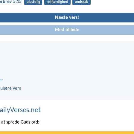
erbrev 5:15
ulastelig
retfærdighed
ondskab
Næste vers!
Med billede
er
ulære vers
ailyVerses.net
at sprede Guds ord: