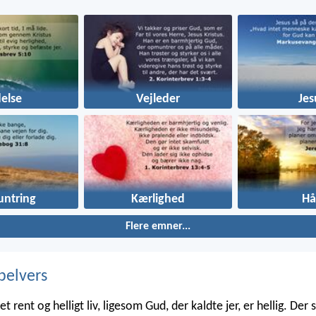
delse
Vejleder
Jes
ntring
Kærlighed
Hå
Flere emner...
belvers
et rent og helligt liv, ligesom Gud, der kaldte jer, er hellig. Der s