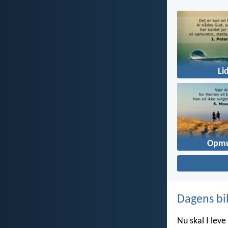
Li
Opmu
Dagens bi
Nu skal I leve 