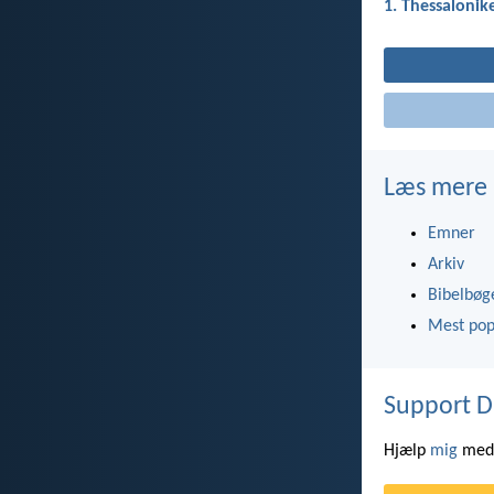
1. Thessalonik
Læs mere
Emner
Arkiv
Bibelbøg
Mest pop
Support D
Hjælp
mig
med 