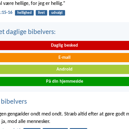
l være hellige, for jeg er hellig.”
1:15-16
hellighed
livet
udvalgt
t daglige bibelvers:
Daglig besked
E-mail
Android
På din hjemmeside
 bibelvers
ingen gengælder ondt med ondt. Stræb altid efter at gøre godt
 ja, mod alle mennesker.