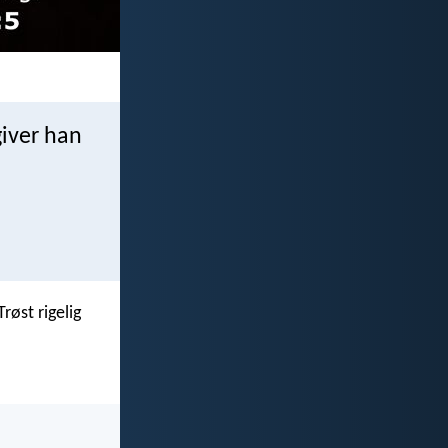
giver han
røst rigelig