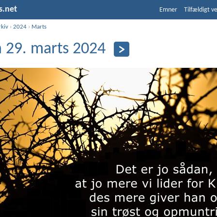
s.net
Emner
Tilfældigt v
rkiv
›
2024
›
Marts
 29. marts 2024