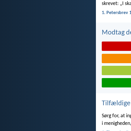
skrevet: „I ska
1. Petersbrev 
Modtag de
Tilfældige
Sørg for, at 
i menigheden,