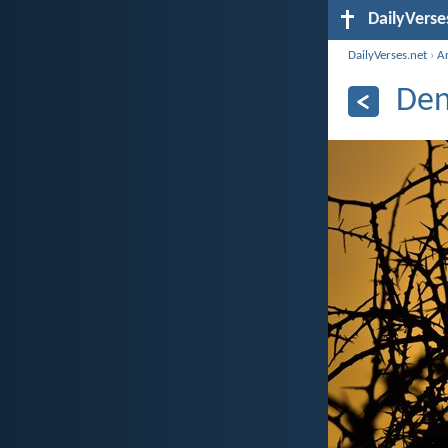
DailyVerse
DailyVerses.net
›
A
Den