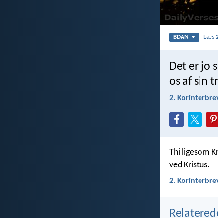
Læs
BDAN
Det er jo 
os af sin 
2. Korinterbre
Thi ligesom Kr
ved Kristus.
2. Korinterbre
Relatered