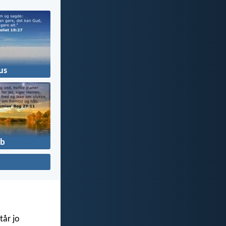
us
b
tår jo