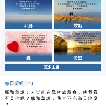
耶穌
鼓勵
愛
盼望
更多主題...
每日聖經金句
耶 和 華 說 ： 人 豈 能 在 隱 密 處 藏 身 ， 使 我 看
不 見 他 呢 ？ 耶 和 華 說 ： 我 豈 不 充 滿 天 地 麼
？