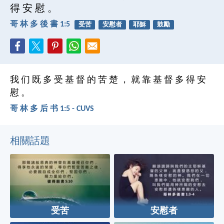
得 安 慰 。
哥 林 多 後 書 1:5
受苦
安慰者
耶穌
鼓勵
我 们 既 多 受 基 督 的 苦 楚 ， 就 靠 基 督 多 得 安
慰 。
哥 林 多 后 书 1:5 - CUVS
相關話題
受苦
安慰者