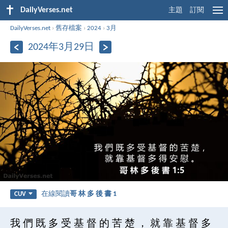
DailyVerses.net
主題
訂閱
DailyVerses.net
›
舊存檔案
›
2024
›
3月
2024年3月29日
在線閱讀
哥 林 多 後 書 1
CUV
我 們 既 多 受 基 督 的 苦 楚 ， 就 靠 基 督 多