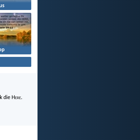
us
op
k die H
ere
.