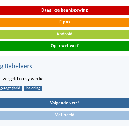
Daaglikse kennisgewing
E-pos
Android
Op u webwerf
ig Bybelvers
l vergeld na sy werke.
geregtigheid
beloning
Volgende vers!
Met beeld