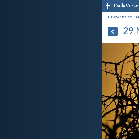
DailyVerse
DailyVerses.net
›
Ar
29 