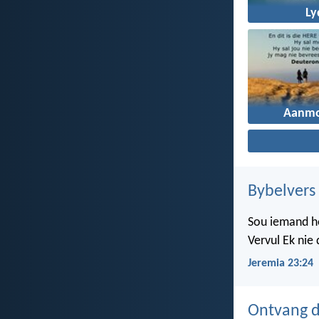
Ly
Aanmo
Bybelvers
Sou iemand ho
Vervul Ek nie
Jeremia 23:24
Ontvang d