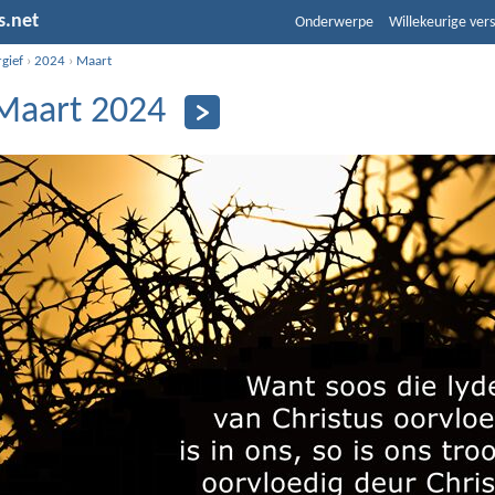
s.net
Onderwerpe
Willekeurige vers
gief
›
2024
›
Maart
Maart 2024