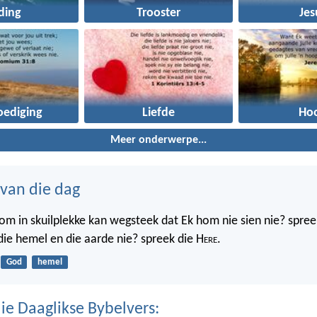
ding
Trooster
Jes
ediging
Liefde
Ho
Meer onderwerpe...
 van die dag
m in skuilplekke kan wegsteek dat Ek hom nie sien nie? spree
 die hemel en die aarde nie? spreek die H
ere
.
God
hemel
ie Daaglikse Bybelvers: