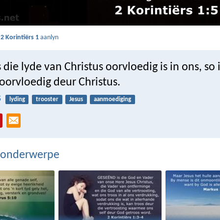
s
2 Korintiërs 1
aanlyn
die lyde van Christus oorvloedig is in ons, so 
oorvloedig deur Christus.
5
lyding
trooster
Jesus
aanmoediging
 onderwerpe