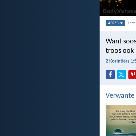
Lee
AFR53
Want soos 
troos ook 
2 Korintiërs 1:
Verwante