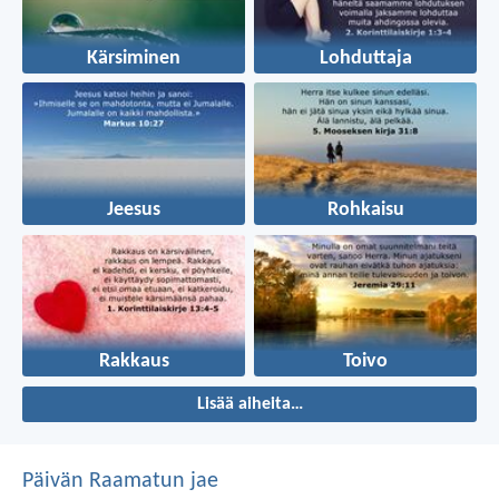
Kärsiminen
Lohduttaja
Jeesus
Rohkaisu
Rakkaus
Toivo
Lisää aiheita…
Päivän Raamatun jae