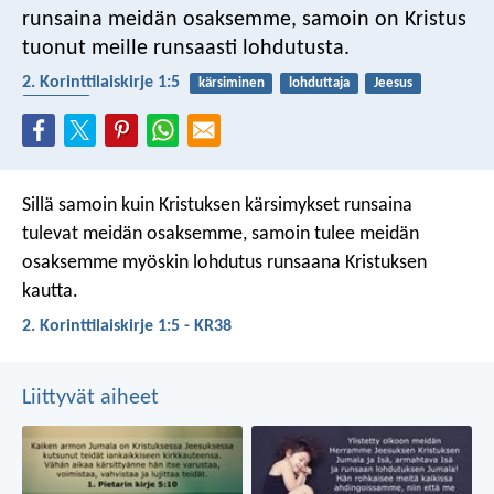
runsaina meidän osaksemme, samoin on Kristus
tuonut meille runsaasti lohdutusta.
2. Korinttilaiskirje 1:5
kärsiminen
lohduttaja
Jeesus
rohkaisu
Sillä samoin kuin Kristuksen kärsimykset runsaina
tulevat meidän osaksemme, samoin tulee meidän
osaksemme myöskin lohdutus runsaana Kristuksen
kautta.
2. Korinttilaiskirje 1:5 - KR38
Liittyvät aiheet