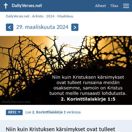
DailyVerses.net
Aiheet
Tilaa
DailyVerses.net
›
Arkisto
›
2024
›
Maaliskuu
29. maaliskuuta 2024
Lue
2. Korinttilaiskirje 1
verkossa
KR92
Niin kuin Kristuksen kärsimykset ovat tulleet