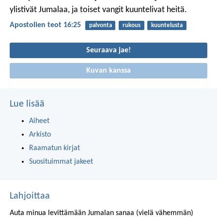
ylistivät Jumalaa, ja toiset vangit kuuntelivat heitä.
Apostolien teot 16:25
palvonta
rukous
kuuntelusta
Seuraava jae!
Kuvan kanssa
Lue lisää
Aiheet
Arkisto
Raamatun kirjat
Suosituimmat jakeet
Lahjoittaa
Auta minua levittämään Jumalan sanaa (vielä vähemmän)