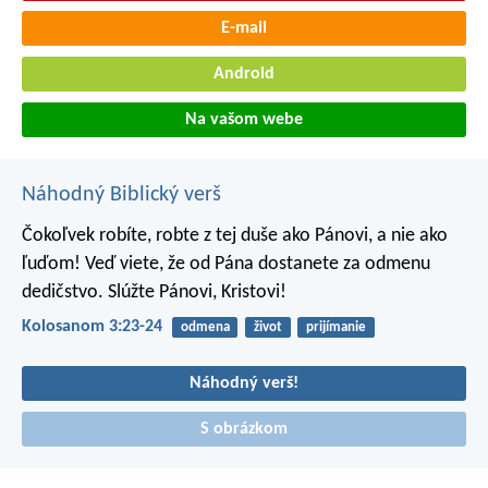
E-mail
Android
Na vašom webe
Náhodný Biblický verš
Čokoľvek robíte, robte z tej duše ako Pánovi, a nie ako
ľuďom! Veď viete, že od Pána dostanete za odmenu
dedičstvo. Slúžte Pánovi, Kristovi!
Kolosanom 3:23-24
odmena
život
prijímanie
Náhodný verš!
S obrázkom