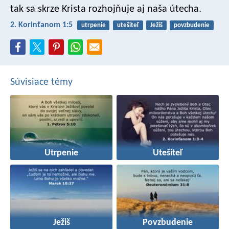
tak sa skrze Krista rozhojňuje aj naša útecha.
2. Korinťanom 1:5
utrpenie
utešiteľ
Ježiš
povzbudenie
Súvisiace témy
Utrpenie
Utešiteľ
Ježiš
Povzbudenie