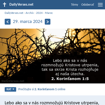
DailyVerses.net
Témy
Odoberať
DailyVerses.net
›
Archív
›
2024
›
Marec
29. marca 2024
Prečítajte si
2. Korinťanom 1
online
KAT
Lebo ako sa v nás rozmnožujú Kristove utrpenia,