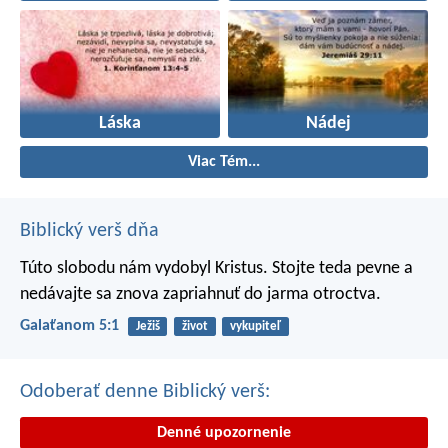
Láska
Nádej
Viac Tém...
Biblický verš dňa
Túto slobodu nám vydobyl Kristus. Stojte teda pevne a
nedávajte sa znova zapriahnuť do jarma otroctva.
Galaťanom 5:1
Ježiš
život
vykupiteľ
Odoberať denne Biblický verš:
Denné upozornenie