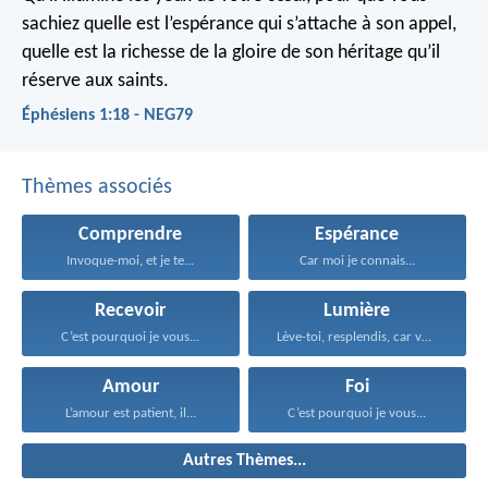
sachiez quelle est l’espérance qui s’attache à son appel,
quelle est la richesse de la gloire de son héritage qu’il
réserve aux saints.
Éphésiens 1:18 - NEG79
Thèmes associés
Comprendre
Espérance
Invoque-moi, et je te...
Car moi je connais...
Recevoir
Lumière
C’est pourquoi je vous...
Lève-toi, resplendis, car voici...
Amour
Foi
L’amour est patient, il...
C’est pourquoi je vous...
Autres Thèmes...