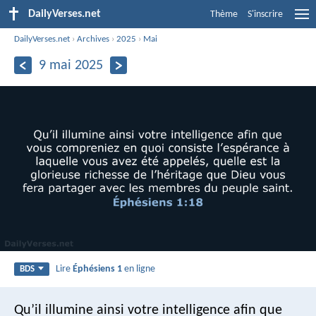
DailyVerses.net
Thème
S'inscrire
DailyVerses.net
›
Archives
›
2025
›
Mai
9 mai 2025
Lire
Éphésiens 1
en ligne
BDS
Qu’il illumine ainsi votre intelligence afin que