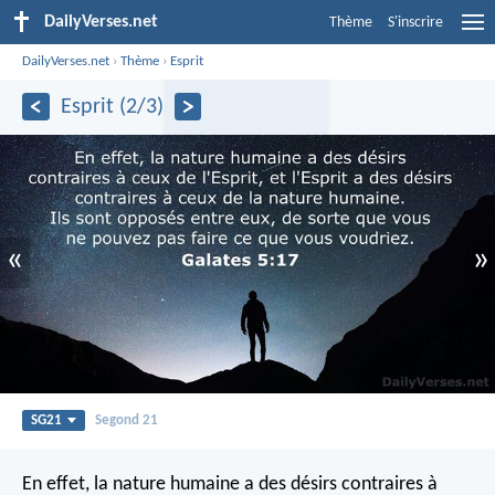
DailyVerses.net
Thème
S'inscrire
DailyVerses.net
›
Thème
›
Esprit
Esprit (2/3)
«
»
SG21
Segond 21
En effet, la nature humaine a des désirs contraires à