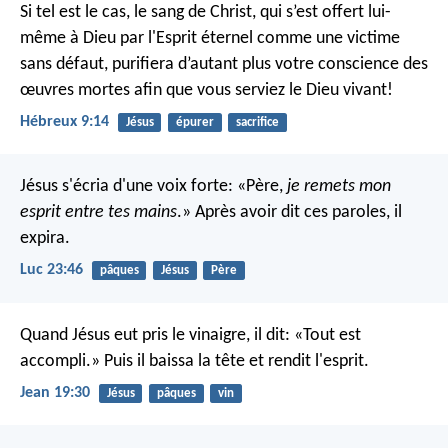
Si tel est le cas, le sang de Christ, qui s’est offert lui-
même à Dieu par l'Esprit éternel comme une victime
sans défaut, purifiera d’autant plus votre conscience des
œuvres mortes afin que vous serviez le Dieu vivant!
Hébreux 9:14
Jésus
épurer
sacrifice
Jésus s'écria d'une voix forte: «Père,
je remets mon
esprit entre tes mains
.» Après avoir dit ces paroles, il
expira.
Luc 23:46
pâques
Jésus
Père
Quand Jésus eut pris le vinaigre, il dit: «Tout est
accompli.» Puis il baissa la tête et rendit l'esprit.
Jean 19:30
Jésus
pâques
vin