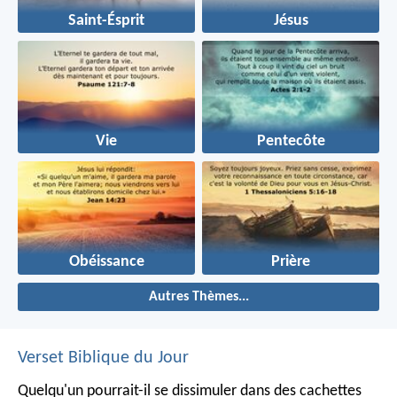
Saint-Ésprit
Jésus
Vie
Pentecôte
Obéissance
Prière
Autres Thèmes...
Verset Biblique du Jour
Quelqu'un pourrait-il se dissimuler dans des cachettes