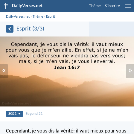
DailyVerses.net
Thème
S'inscrire
DailyVerses.net
›
Thème
›
Esprit
Esprit (3/3)
«
»
SG21
Segond 21
Cependant, je vous dis la vérité: il vaut mieux pour vous