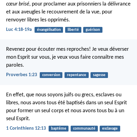
cœur brisé,
pour proclamer aux prisonniers la délivrance
et aux aveugles le recouvrement de la vue, pour
renvoyer libres les opprimés.
Luc 4:18-19a
évangélisation
liberté
guérison
Revenez pour écouter mes reproches!
Je veux déverser
mon Esprit sur vous,
je veux vous faire connaître mes
paroles.
Proverbes 1:23
conversion
repentance
sagesse
En effet, que nous soyons juifs ou grecs, esclaves ou
libres, nous avons tous été baptisés dans un seul Esprit
pour former un seul corps et nous avons tous bu à un
seul Esprit.
1 Corinthiens 12:13
baptême
communauté
esclavage