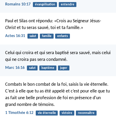
Romains 10:17
évangélisation
entendre
Paul et Silas ont répondu: «Crois au Seigneur Jésus
-
Christ
et tu seras sauvé, toi et ta famille.»
Actes 16:31
salut
famille
enfants
Celui qui croira et qui sera baptisé sera sauvé, mais celui
qui ne croira pas sera condamné.
Marc 16:16
salut
baptême
juger
Combats le bon combat de la foi, saisis la vie éternelle.
C’est à elle que tu as été appelé et c’est pour elle que tu
as fait une belle profession de foi en présence d'un
grand nombre de témoins.
1 Timothée 6:12
vie éternelle
victoire
reconnaître