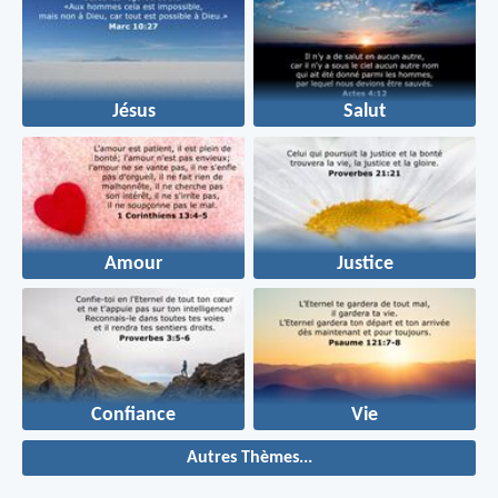
Jésus
Salut
Amour
Justice
Confiance
Vie
Autres Thèmes...