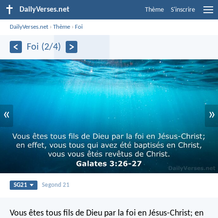
DailyVerses.net
Thème
S'inscrire
DailyVerses.net
›
Thème
›
Foi
Foi (2/4)
«
»
SG21
Segond 21
Vous êtes tous fils de Dieu par la foi en Jésus-Christ; en