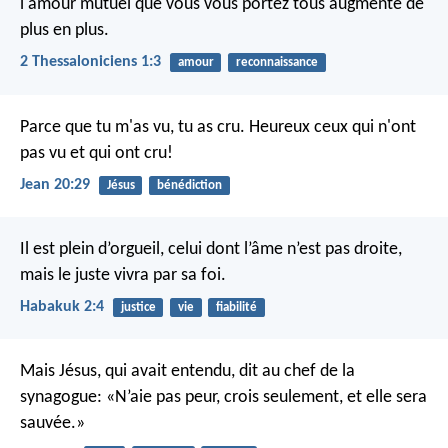
l'amour mutuel que vous vous portez tous augmente de
plus en plus.
2 Thessaloniciens 1:3
amour
reconnaissance
Parce que tu m'as vu, tu as cru. Heureux ceux qui n'ont
pas vu et qui ont cru!
Jean 20:29
Jésus
bénédiction
Il est plein d’orgueil, celui dont l’âme n’est pas droite,
mais le juste vivra par sa foi.
Habakuk 2:4
justice
vie
fiabilité
Mais Jésus, qui avait entendu, dit au chef de la
synagogue: «N’aie pas peur, crois seulement, et elle sera
sauvée.»