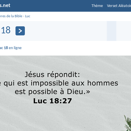
s.net
Thème
Verset Aléatoi
vres de la Bible
›
Luc
 18
uc 18
en ligne