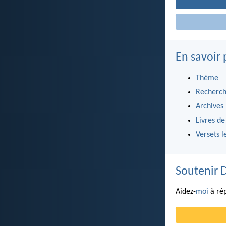
En savoir 
Thème
Recherch
Archives
Livres de
Versets l
Soutenir 
Aidez-
moi
à rép