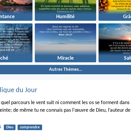
ntance
Humilité
Grâ
éché
Miracle
Sal
Autres Thèmes...
lique du Jour
s quel parcours le vent suit ni comment les os se forment dans 
inte; de même tu ne connais pas l'œuvre de Dieu, l’auteur de 
5
Dieu
comprendre