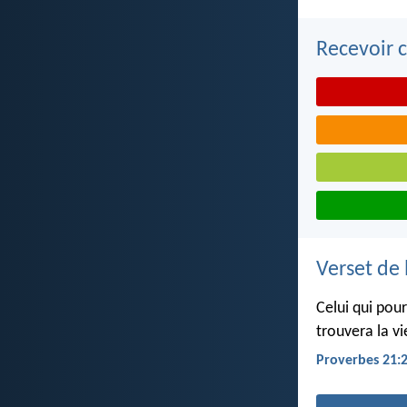
Recevoir c
Verset de 
Celui qui pour
trouvera la vie
Proverbes 21: