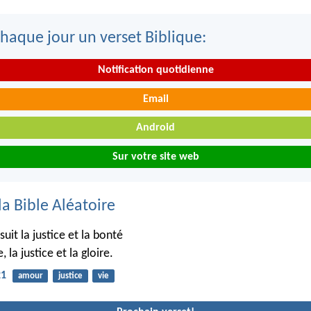
haque jour un verset Biblique:
Notification quotidienne
Email
Android
Sur votre site web
la Bible Aléatoire
suit la justice et la bonté
, la justice et la gloire.
21
amour
justice
vie