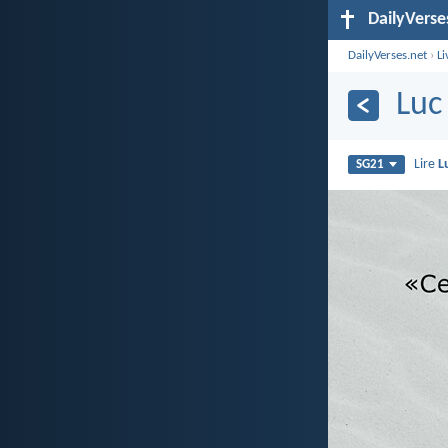
DailyVerse
DailyVerses.net
›
Li
Luc
Lire
L
SG21