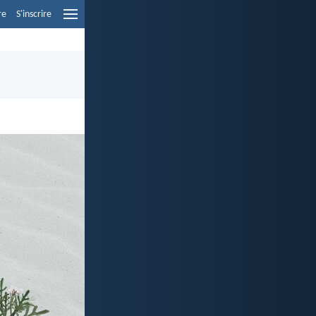
re
S'inscrire