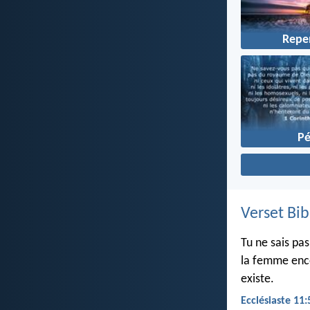
Repe
P
Verset Bib
Tu ne sais pa
la femme ence
existe.
Ecclésiaste 11: