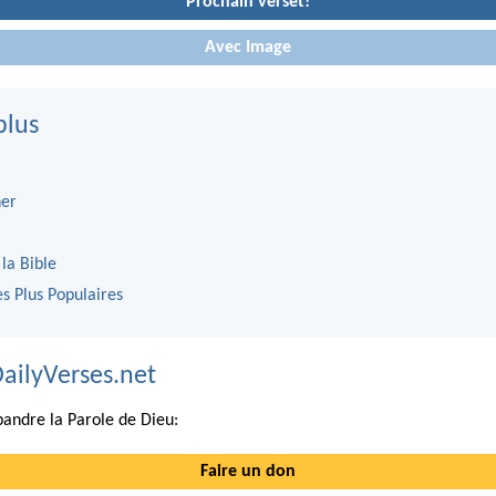
Prochain verset!
Avec Image
plus
er
 la Bible
es Plus Populaires
DailyVerses.net
andre la Parole de Dieu:
Faire un don