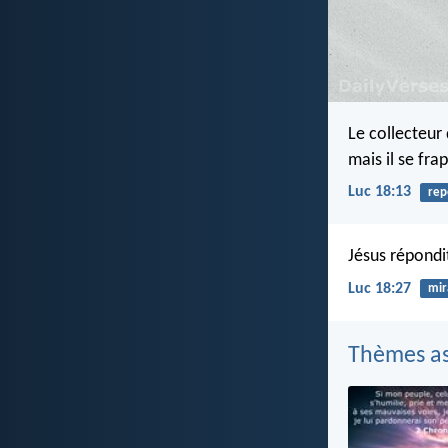
Le collecteur 
mais il se fra
Luc 18:13
rep
Jésus répondi
Luc 18:27
mir
Thèmes as