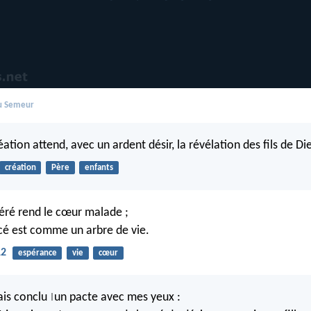
du Semeur
réation attend, avec un ardent désir, la révélation des fils de Di
création
Père
enfants
féré rend le cœur malade ;
cé est comme un arbre de vie.
12
espérance
vie
cœur
vais conclu
un pacte avec mes yeux :
|