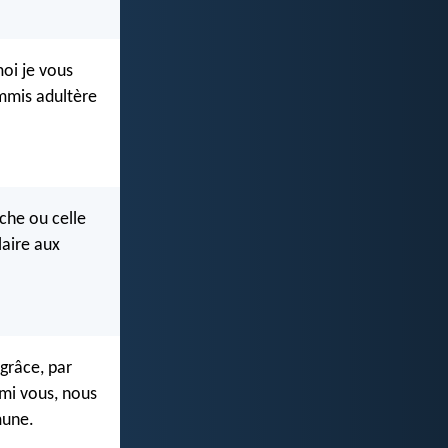
moi je vous
ommis adultère
che ou celle
laire aux
 grâce, par
rmi vous, nous
mune.