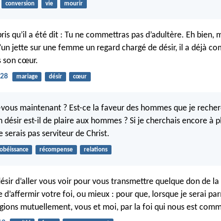
conversion
vie
mourir
is qu’il a été dit : Tu ne commettras pas d’adultère. Eh bien, 
u’un jette sur une femme un regard chargé de désir, il a déjà c
s son cœur.
-28
mariage
désir
cœur
vous maintenant ? Est-ce la faveur des hommes que je recher
 désir est-il de plaire aux hommes ? Si je cherchais encore à p
 serais pas serviteur de Christ.
obéissance
récompense
relations
f désir d’aller vous voir pour vous transmettre quelque don de la
ue d’affermir votre foi, ou mieux : pour que, lorsque je serai pa
ions mutuellement, vous et moi, par la foi qui nous est com