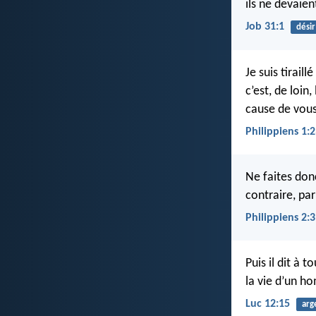
ils ne devaie
Job 31:1
désir
Je suis tiraill
c’est, de loin
cause de vous
Philippiens 1:
Ne faites donc
contraire, pa
Philippiens 2:3
Puis il dit à 
la vie d’un ho
Luc 12:15
arg