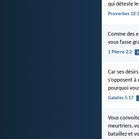
qui déteste le
Proverbes 12:
Comme des enf
vous fasse gra
1 Pierre 2:2
s
Car ses désirs
s’opposent à 
pourquoi vous
Galates 5:17
Vous convoite
meurtriers, v
bataillez et 