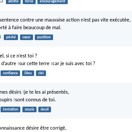
12
amitié
force
encouragement
sentence contre une mauvaise action n’est pas vite exécutée,
rté à faire beaucoup de mal.
1
péché
cœur
punition
el, si ce n’est toi ?
r d’autre
sur cette terre
car je suis avec toi ?
|
|
confiance
Dieu
ciel
 mes désirs
je te les ai présentés,
|
oupirs
sont connus de toi.
|
tentation
soucis
deuil
onnaissance désire être corrigé,