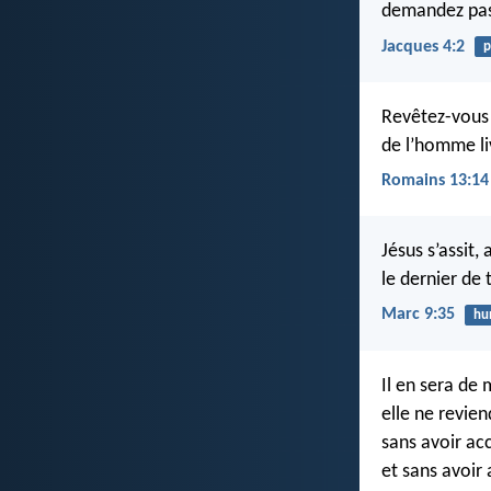
demandez pas
Jacques 4:2
p
Revêtez-vous 
de l’homme li
Romains 13:14
Jésus s’assit,
le dernier de 
Marc 9:35
hu
Il en sera d
elle ne revie
sans avoir a
et sans avoir 