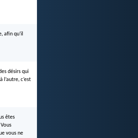
 afin qu’il
des désirs qui
l’autre, c’est
us êtes
. Vous
que vous ne