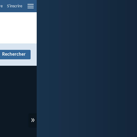
re
S'inscrire
»