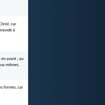
Christ, car
ce monde à
e en avant ; au
 vous-mêmes.
es formes, car