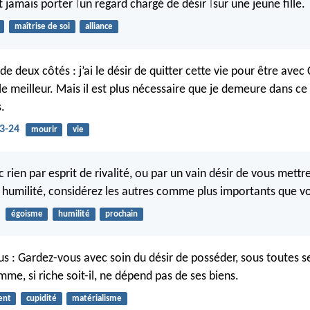
nt jamais porter
un regard chargé de désir
sur une jeune fille.
|
|
maîtrise de soi
alliance
é de deux côtés : j’ai le désir de quitter cette vie pour être avec 
, le meilleur. Mais il est plus nécessaire que je demeure dans 
.
23-24
mourir
vie
 rien par esprit de rivalité, ou par un vain désir de vous mettr
r humilité, considérez les autres comme plus importants que
égoisme
humilité
prochain
tous : Gardez-vous avec soin du désir de posséder, sous toutes s
mme, si riche soit-il, ne dépend pas de ses biens.
ent
cupidité
matérialisme