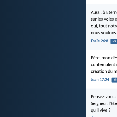
Aussi, ô Etern
sur les voies 
oui, tout notr
nous voulons
Ésaïe 26:8
loi
Père, mon dési
contemplent m
création du 
Jean 17:24
Jé
Pensez-vous q
Seigneur, l’Et
qu’il vive ?