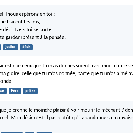
el,
nous espérons en toi ;
|
que tracent tes lois,
e désir
vers toi se porte,
|
 te garder
présent à la pensée.
|
justice
désir
r est que ceux que tu m’as donnés soient avec moi là où je ser
a gloire, celle que tu m’as donnée, parce que tu m’as aimé av
monde.
sus
Père
prière
ue je prenne le moindre plaisir à voir mourir le méchant ? de
ernel. Mon désir n’est-il pas plutôt qu’il abandonne sa mauvais