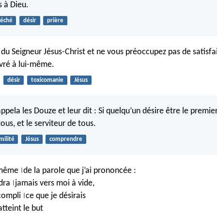
 à Dieu.
éché
désir
prière
du Seigneur Jésus-Christ et ne vous préoccupez pas de satisfai
vré à lui-même.
désir
toxicomanie
Jésus
 appela les Douze et leur dit : Si quelqu’un désire être le premier,
tous, et le serviteur de tous.
milité
Jésus
comprendre
e même
de la parole que j’ai prononcée :
|
ndra
jamais vers moi à vide,
|
ccompli
ce que je désirais
|
atteint le but