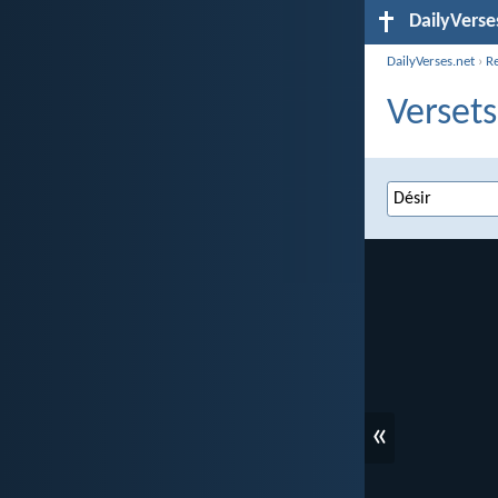
DailyVerse
DailyVerses.net
›
R
Versets
«