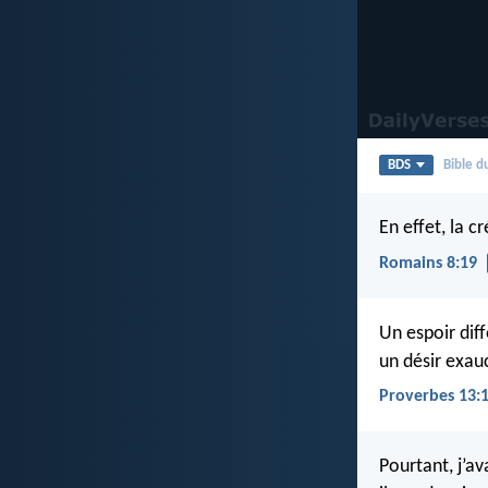
BDS
Bible 
En effet, la c
Romains 8:19
Un espoir dif
un désir exau
Proverbes 13:
Pourtant, j’a