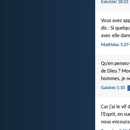
Ézéchiel 18:23
Vous avez appr
dis : Si quelq
avec elle dan
Matthieu 5:27
Qu’en pensez-
de Dieu ? Mon
hommes, je ne
Galates 1:10
Car j’ai le vi
l’Esprit, en v
nous encourag