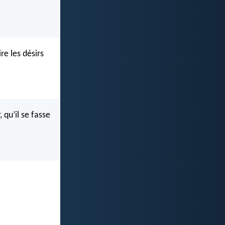
re les désirs
 qu’il se fasse