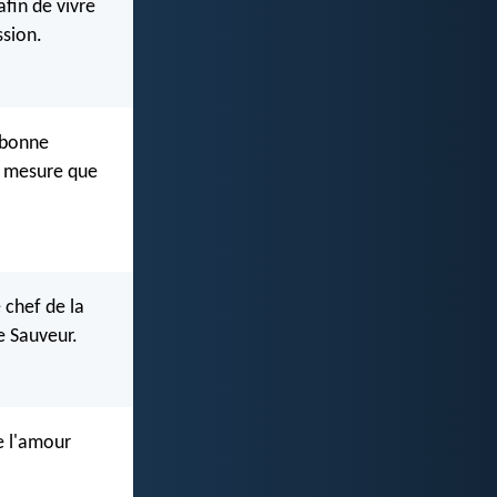
afin de vivre
ssion.
 bonne
e mesure que
 chef de la
e Sauveur.
ue l'amour