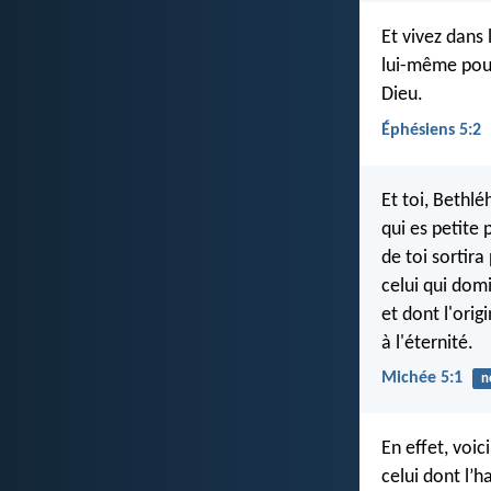
Et vivez dans 
lui-même pour
Dieu.
Éphésiens 5:2
Et toi, Bethl
qui es petite 
de toi sortira
celui qui domi
et dont l'orig
à l'éternité.
Michée 5:1
n
En effet, voic
celui dont l’h