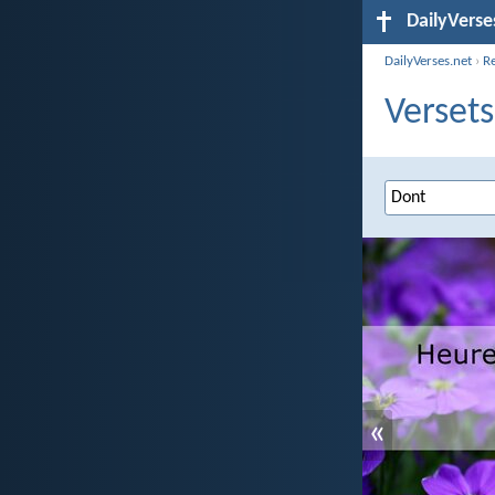
DailyVerse
DailyVerses.net
›
R
Versets
«