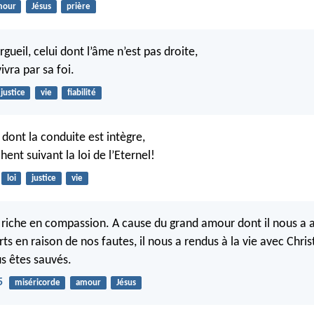
mour
Jésus
prière
orgueil, celui dont l’âme n’est pas droite,
ivra par sa foi.
justice
vie
fiabilité
dont la conduite est intègre,
ent suivant la loi de l’Eternel!
loi
justice
vie
 riche en compassion. A cause du grand amour dont il nous a 
ts en raison de nos fautes, il nous a rendus à la vie avec Christ
s êtes sauvés.
5
miséricorde
amour
Jésus