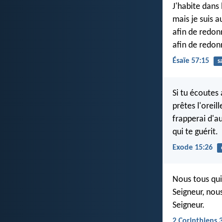
J'habite dans 
mais je suis 
afin de redonn
afin de redon
Ésaïe 57:15
s
Si tu écoutes 
prêtes l'oreil
frapperai d'au
qui te guérit.
Exode 15:26
Nous tous qui
Seigneur, nou
Seigneur.
2 Corinthiens 