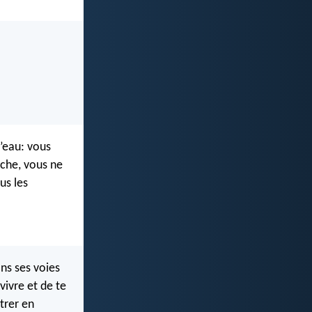
’eau: vous
nche, vous ne
us les
ans ses voies
vivre et de te
ntrer en