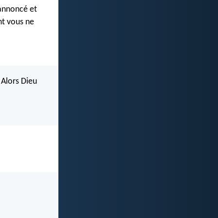
 annoncé et
nt vous ne
. Alors Dieu