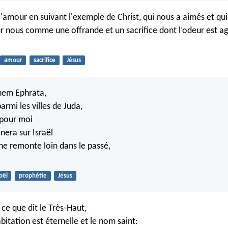
l'amour en suivant l'exemple de Christ, qui nous a aimés et qu
 nous comme une offrande et un sacrifice dont l’odeur est ag
amour
sacrifice
Jésus
éhem Ephrata,
parmi les villes de Juda,
 pour moi
nera sur Israël
ine remonte loin dans le passé,
oël
prophétie
Jésus
i ce que dit le Très-Haut,
abitation est éternelle et le nom saint: