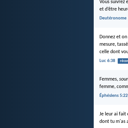
Vous suivrez e
et d’être heu
Deutéronome 
Donnez et on 
mesure, tassé
celle dont vou
Luc 6:38
réco
Femmes,
sou
femme, comme C
Éphésiens 5:22
Je leur ai fai
dont tu m'as 