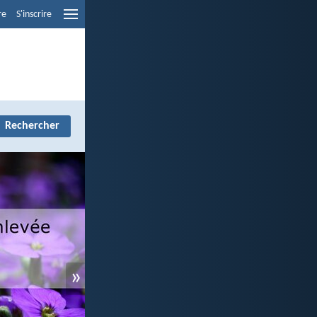
re
S'inscrire
»