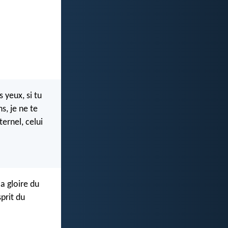
s yeux, si tu
s, je ne te
ternel, celui
a gloire du
prit du