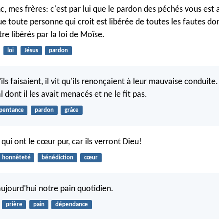
c, mes frères: c'est par lui que le pardon des péchés vous est
que toute personne qui croit est libérée de toutes les fautes do
re libérés par la loi de Moïse.
loi
Jésus
pardon
’ils faisaient, il vit qu'ils renonçaient à leur mauvaise conduite
l dont il les avait menacés et ne le fit pas.
pentance
pardon
grâce
ui ont le cœur pur, car ils verront Dieu!
honnêteté
bénédiction
cœur
jourd'hui notre pain quotidien.
prière
pain
dépendance