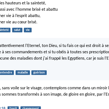
les hauteurs et la sainteté,
aussi avec l'homme brisé et abattu
er vie à l’esprit abattu,
ner vie au cœur brisé.
ainteté
salut
vie
attentivement l'Eternel, ton Dieu, si tu fais ce qui est droit à se
le à ses commandements et si tu obéis à toutes ses prescription
cune des maladies dont j'ai frappé les Egyptiens, car je suis l'E
entendre
maladie
guérison
, sans voile sur le visage, contemplons comme dans un miroir l
s sommes transformés à son image, de gloire en gloire, par l'Es
3:18
Esprit
changement