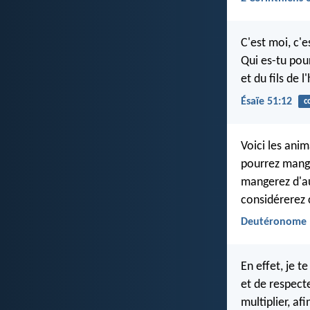
C'est moi, c'
Qui es-tu pour
et du fils de 
Ésaïe 51:12
c
Voici les ani
pourrez mange
mangerez d'au
considérerez
Deutéronome 
En effet, je t
et de respect
multiplier, af