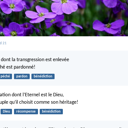
d 21
 dont la transgression est enlevée
ché est pardonné!
péché
pardon
bénédiction
tion dont l’Eternel est le Dieu,
uple qu’il choisit comme son héritage!
Dieu
récompense
bénédiction