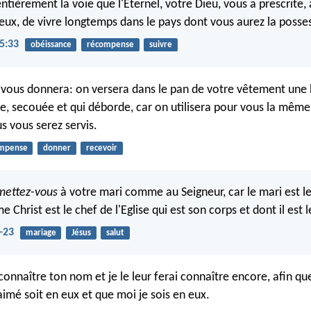
ntièrement la voie que l'Eternel, votre Dieu, vous a prescrite, 
reux, de vivre longtemps dans le pays dont vous aurez la posse
5:33
obéissance
récompense
suivre
vous donnera: on versera dans le pan de votre vêtement une
e, secouée et qui déborde, car on utilisera pour vous la mêm
s vous serez servis.
mpense
donner
recevoir
mettez-vous
à votre mari comme au Seigneur, car le mari est le
hrist est le chef de l'Eglise qui est son corps et dont il est l
-23
mariage
Jésus
salut
t connaître ton nom et je le leur ferai connaître encore, afin q
aimé soit en eux et que moi je sois en eux.