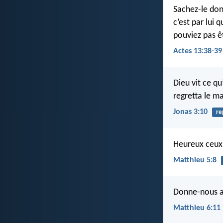
Sachez-le don
c’est par lui 
pouviez pas êt
Actes 13:38-39
Dieu vit ce qu
regretta le ma
Jonas 3:10
re
Heureux ceux q
Matthieu 5:8
Donne-nous au
Matthieu 6:11