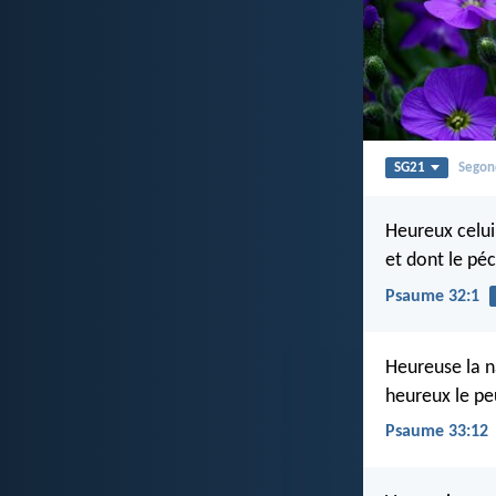
SG21
Segon
Heureux celui
et dont le pé
Psaume 32:1
Heureuse la na
heureux le pe
Psaume 33:12