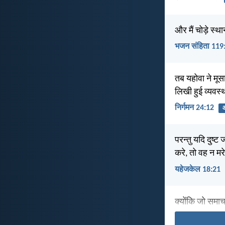
और मैं चोड़े स्था
भजन संहिता 119
तब यहोवा ने मूस
लिखी हुई व्यवस्
निर्गमन 24:12
आ
परन्तु यदि दुष्
करे, तो वह न मर
यहेजकेल 18:21
क्योंकि जो समाचा