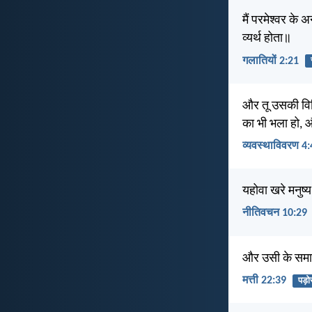
मैं परमेश्वर के अ
व्यर्थ होता॥
गलातियों 2:21
और तू उसकी विधि
का भी भला हो, और
व्यवस्थाविवरण 4
यहोवा खरे मनुष्
नीतिवचन 10:29
और उसी के समान
मत्ती 22:39
पड़ो