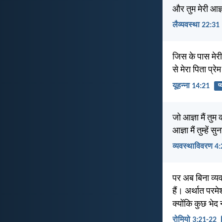
और तुम मेरी आज
लैव्यवस्था 22:31
जिस के पास मेरी 
से मेरा पिता प्
यूहन्ना 14:21
प्
जो आज्ञा मैं तुम
आज्ञा मैं तुम्हें स
व्यवस्थाविवरण 4:
पर अब बिना व्यवस
हैं। अर्थात परमे
क्योंकि कुछ भेद 
रोमियो 3:21-22