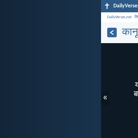
DailyVerse
DailyVerses.net
›
व
कान
«