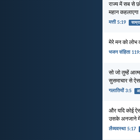
राज्य में सब से 
महान कहलाएगा
मत्ती 5:19
साम्रा
मेरे मन को लोभ
भजन संहिता 119
सो जो तुम्हें आत
सुसमाचार से ऐस
गलातियों 3:5
आ
और यदि कोई ऐसा 
उसके अनजाने मे
लैव्यवस्था 5:17