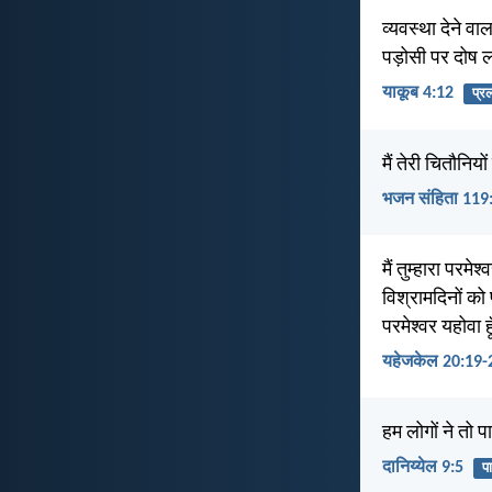
व्यवस्था देने व
पड़ोसी पर दोष ल
याकूब 4:12
प्र
मैं तेरी चितौनियो
भजन संहिता 119
मैं तुम्हारा परमे
विश्रामदिनों को 
परमेश्वर यहोवा ह
यहेजकेल 20:19-
हम लोगों ने तो 
दानिय्येल 9:5
प