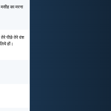
 तो मसीह का मरना
रे पीछे तेरे वंश
लिये हों।