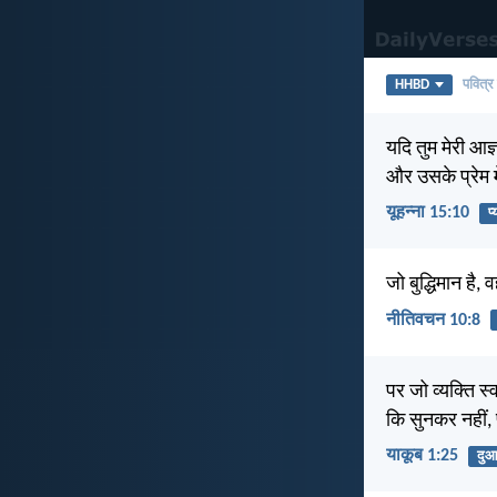
HHBD
पवित्र
यदि तुम मेरी आज्ञ
और उसके प्रेम मे
यूहन्ना 15:10
प्
जो बुद्धिमान है
नीतिवचन 10:8
पर जो व्यक्ति स
कि सुनकर नहीं,
याकूब 1:25
दु