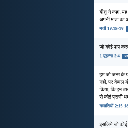
यीशु ने कहा, यह
अपनी माता का 
मत्ती 19:18-19
जो कोई पाप करता
1 यूहन्ना 3:4
पा
हम जो जन्म के यह
नहीं, पर केवल य
किया, कि हम व्यव
से कोई प्राणी धर
गलातियों 2:15-1
इसलिये जो कोई इ