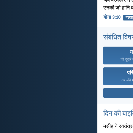
जब परमेश्वर ने उ
उनकी जो हानि 
योना 3:10
पछता
संबंधित विष
म
जो दूसरे
परि
तब यदि म
दिन की बाइ
मसीह ने स्वतंत्र