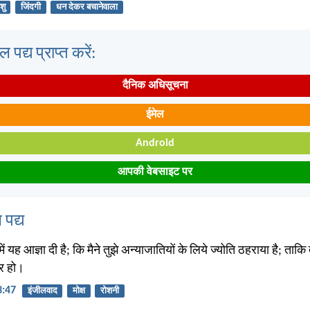
शु
जिंदगी
धन देकर बचानेवाला
पद्य प्राप्त करें:
दैनिक अधिसूचना
ईमेल
Android
आपकी वेबसाइट पर
 पद्य
हमें यह आज्ञा दी है; कि मैने तुझे अन्याजातियों के लिये ज्योति ठहराया है; ताकि 
ार हो।
13:47
इंजीलवाद
मोक्ष
रोशनी