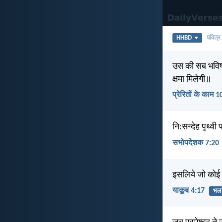
HHBD
पवित्र
उस की सब भविष्यद
क्षमा मिलेगी॥
प्रेरितों के काम 
नि:सन्देह पृथ्व
सभोपदेशक 7:20
इसलिये जो कोई 
याकूब 4:17
भल