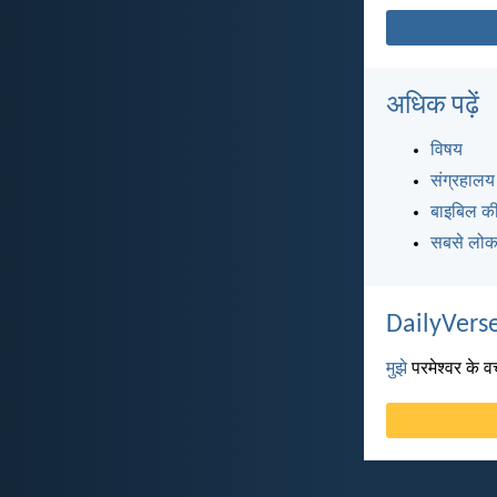
अधिक पढ़ें
विषय
संग्रहालय
बाइबिल की
सबसे लोकप
DailyVerse
मुझे
परमेश्वर के वच