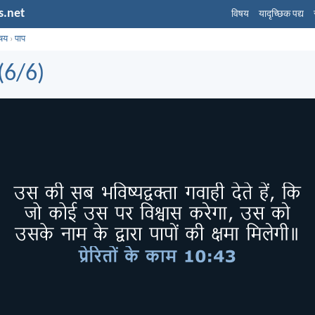
s.net
विषय
यादृच्छिक पद्य
िषय
›
पाप
(6/6)