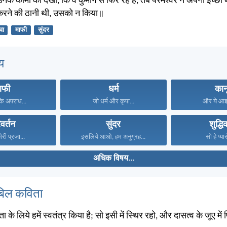
नके कामों को देखा, कि वे कुमार्ग से फिर रहे हैं, तब परमेश्वर ने अपनी इच्
करने की ठानी थी, उसको न किया॥
वा
माफी
सुंदर
य
ाफी
धर्म
कान
 के अपराध...
जो धर्म और कृपा...
और ये आज्ञ
वर्तन
सुंदर
शुद्ध
ेरी प्रजा...
इसलिये आओ, हम अनुग्रह...
सो हे प्या
अधिक विषय...
बिल कविता
ता के लिये हमें स्वतंत्र किया है; सो इसी में स्थिर रहो, और दासत्व के जूए मे