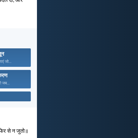
छा बदल दी, और
ून
ाएं जो...
िकरण
रो जब...
ं फिर से न जुतो॥