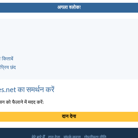
अगला श्लोक!
 किताबें
्रिय छंद
s.net का समर्थन करें
न को फैलाने में मदद करें:
दान देना
मेरे बारे मेँ
दान देना
संपर्क करना
गोपनीयता नीति