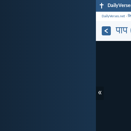
DailyVerse
DailyVerses.net
›
व
पाप 
«