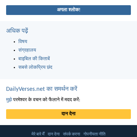
अगला श्लोक!
अधिक पढ़ें
विषय
संग्रहालय
बाइबिल की किताबें
सबसे लोकप्रिय छंद
DailyVerses.net का समर्थन करें
मुझे
परमेश्वर के वचन को फैलाने में मदद करें:
दान देना
मेरे बारे मेँ
दान देना
संपर्क करना
गोपनीयता नीति