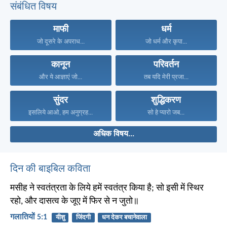
संबंधित विषय
माफी
धर्म
जो दूसरे के अपराध...
जो धर्म और कृपा...
कानून
परिवर्तन
और ये आज्ञाएं जो...
तब यदि मेरी प्रजा...
सुंदर
शुद्धिकरण
इसलिये आओ, हम अनुग्रह...
सो हे प्यारो जब...
अधिक विषय...
दिन की बाइबिल कविता
मसीह ने स्वतंत्रता के लिये हमें स्वतंत्र किया है; सो इसी में स्थिर
रहो, और दासत्व के जूए में फिर से न जुतो॥
गलातियों 5:1
यीशु
जिंदगी
धन देकर बचानेवाला