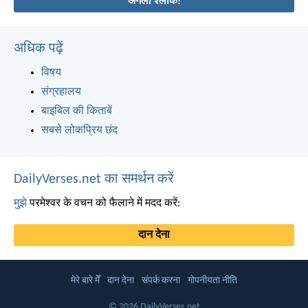
अगला श्लोक!
अधिक पढ़ें
विषय
संग्रहालय
बाइबिल की किताबें
सबसे लोकप्रिय छंद
DailyVerses.net का समर्थन करें
मुझे
परमेश्वर के वचन को फैलाने में मदद करें:
दान देना
मेरे बारे मेँ
दान देना
संपर्क करना
गोपनीयता नीति
© 2026 DailyVerses.net