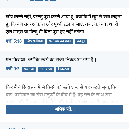
लोप करने नहीं, परन्तु पूरा करने आया हूं, क्योंकि मैं तुम से सच कहता
हूं, कि जब तक आकाश और पृथ्वी टल न जाएं, तब तक व्यवस्था से
एक मात्रा या बिन्दु भी बिना पूरा हुए नहीं टलेगा।
मत्ती 5:18
विश्वसनीयता
परमेश्वर का वचन
कानून
मन फिराओ; क्योंकि स्वर्ग का राज्य निकट आ गया है।
मत्ती 3:2
पछतावा
साम्राज्य
निकटता
फिर मैं ने सिंहासन में से किसी को ऊंचे शब्द से यह कहते सुना, कि
देख, परमेश्वर का डेरा मनुष्यों के बीच में है; वह उन के साथ डेरा
करेगा, और वे उसके लोग होंगे, और परमेश्वर आप उन के साथ रहेगा;
अधिक पढ़ें...
और उन का परमेश्वर होगा। और वह उन की आंखोंसे सब आंसू पोंछ
डालेगा; और इस के बाद मृत्यु न रहेगी, और न शोक, न विलाप, न पीड़ा
रहेगी; पहिली बातें जाती रहीं।