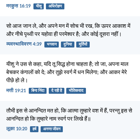
मरकुस 16:19
यीशु
अधिरोहण
सो आज जान ले, और अपने मन में सोच भी रख, कि ऊपर आकाश में
और नीचे पृथ्वी पर यहोवा ही परमेश्वर है; और कोई दूसरा नहीं।
व्यवस्थाविवरण 4:39
भगवान
दुनिया
मूर्तियों
यीशु ने उस से कहा, यदि तू सिद्ध होना चाहता है; तो जा, अपना माल
बेचकर कंगालों को दे; और तुझे स्वर्ग में धन मिलेगा; और आकर मेरे
पीछे हो ले।
मत्ती 19:21
बिना निंदा
दे रही है
भौतिकवाद
तौभी इस से आनन्दित मत हो, कि आत्मा तुम्हारे वश में हैं, परन्तु इस से
आनन्दित हो कि तुम्हारे नाम स्वर्ग पर लिखे हैं॥
लूका 10:20
हर्ष
अनन्त जीवन