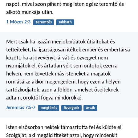
napot, mivel azon pihent meg Isten egész teremtő és
alkotó munkája után.
1 Mózes 2:3
teremtés
sabbath
Mert csak ha igazán megjobbítjátok útjaitokat és
tetteiteket, ha igazságosan ítéltek ember és embertársa
között, ha a jövevényt, árvát és özvegyet nem
nyomjátok el, és ártatlan vért sem ontotok ezen a
helyen, nem követtek más isteneket a magatok
romlására: akkor megengedem, hogy ezen a helyen
tartózkodjatok, azon a földön, amelyet őseiteknek
adtam, öröktől fogva mindörökké.
Jeremiás 7:5-7
megtérés
özvegyek
árvák
Isten elsősorban nektek támasztotta fel és küldte el
Szolgáját, aki megáld titeket azzal, hogy mindenkit