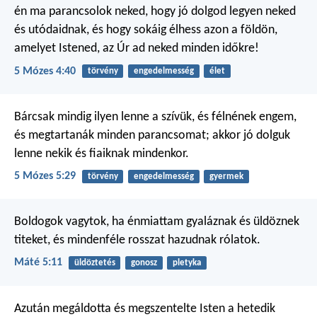
én ma parancsolok neked, hogy jó dolgod legyen neked
és utódaidnak, és hogy sokáig élhess azon a földön,
amelyet Istened, az Úr ad neked minden időkre!
5 Mózes 4:40
törvény
engedelmesség
élet
Bárcsak mindig ilyen lenne a szívük, és félnének engem,
és megtartanák minden parancsomat; akkor jó dolguk
lenne nekik és fiaiknak mindenkor.
5 Mózes 5:29
törvény
engedelmesség
gyermek
Boldogok vagytok, ha énmiattam gyaláznak és üldöznek
titeket, és mindenféle rosszat hazudnak rólatok.
Máté 5:11
üldöztetés
gonosz
pletyka
Azután megáldotta és megszentelte Isten a hetedik