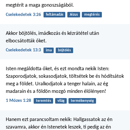
megtérít a maga gonoszságából.
Cselekedetek 3:26
feltámadás
Jézus
megtérés
Akkor böjtölés, imádkozás és kézrátétel után
elbocsátották őket.
Cselekedetek 13:3
ima
böjtölés
Isten megáldotta őket,
és ezt mondta nekik Isten:
Szaporodjatok, sokasodjatok,
töltsétek be és hódítsátok
meg a földet.
Uralkodjatok a tenger halain, az ég
madarain
és a földön mozgó minden élőlényen!
1 Mózes 1:28
teremtés
világ
termékenység
Hanem ezt parancsoltam nekik: Hallgassatok az én
szavamra, akkor én Istenetek leszek, ti pedig az én