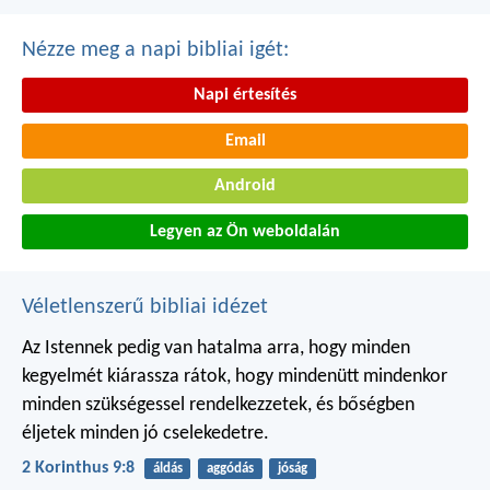
Nézze meg a napi bibliai igét:
Napi értesítés
Email
Android
Legyen az Ön weboldalán
Véletlenszerű bibliai idézet
Az Istennek pedig van hatalma arra, hogy minden
kegyelmét kiárassza rátok, hogy mindenütt mindenkor
minden szükségessel rendelkezzetek, és bőségben
éljetek minden jó cselekedetre.
2 Korinthus 9:8
áldás
aggódás
jóság