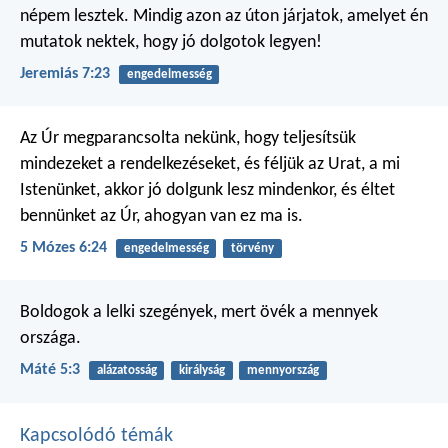
népem lesztek. Mindig azon az úton járjatok, amelyet én
mutatok nektek, hogy jó dolgotok legyen!
Jeremiás 7:23
engedelmesség
Az Úr megparancsolta nekünk, hogy teljesítsük
mindezeket a rendelkezéseket, és féljük az Urat, a mi
Istenünket, akkor jó dolgunk lesz mindenkor, és éltet
bennünket az Úr, ahogyan van ez ma is.
5 Mózes 6:24
engedelmesség
törvény
Boldogok a lelki szegények,
mert övék a mennyek
országa.
Máté 5:3
alázatosság
királyság
mennyország
Kapcsolódó témák