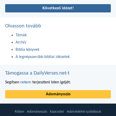
Következő idézet!
Olvasson tovább
Témák
Archív
Biblia könyvek
A legnépszerűbb bibliai idézetek
Támogassa a DailyVerses.net-t
Segítsen
nekem
terjeszteni Isten igéjét:
Adományozás
Rólam
Adományozás
Kapcsolat
Adatvédelmi szabályzat