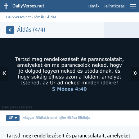
DailyVerses.net
Témák
Feliratkozás
DailyVerses.net
›
Témák
›
Áldás
Áldás (4/4)
«
»
UF
Magyar Bibliatársulat újfordítású Bibliája
Tartsd meg rendelkezéseit és parancsolatait, amelyeket