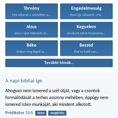
Törvény
Engedelmesség
Maradjanak a szívedben azok...
Jézus így válaszolt: „Ha...
Jézus
Kegyelem
Jézus rájuk tekintett, és...
Járuljunk tehát bizalommal a...
Béke
Beszéd
Áldjon meg téged az...
Élet és halál van...
További témák...
A napi bibliai ige
Ahogyan nem ismered a szél útját,
vagy a csontok
formálódását
a terhes asszony méhében,
éppúgy nem
ismered Isten munkáját,
aki mindent alkotott.
Prédikátor 11:5
Isten
megértés