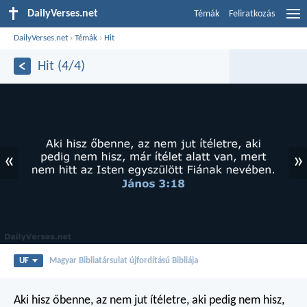
DailyVerses.net
Témák
Feliratkozás
DailyVerses.net
›
Témák
›
Hit
Hit (4/4)
«
»
UF
Magyar Bibliatársulat újfordítású Bibliája
Aki hisz őbenne, az nem jut ítéletre, aki pedig nem hisz,