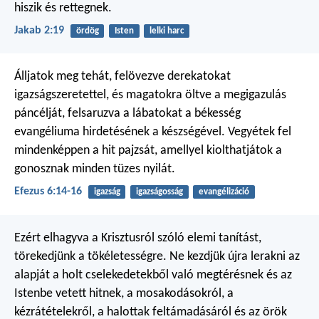
hiszik és rettegnek.
Jakab 2:19
ördög
Isten
lelki harc
Álljatok meg tehát, felövezve derekatokat
igazságszeretettel, és magatokra öltve a megigazulás
páncélját, felsaruzva a lábatokat a békesség
evangéliuma hirdetésének a készségével. Vegyétek fel
mindenképpen a hit pajzsát, amellyel kiolthatjátok a
gonosznak minden tüzes nyilát.
Efezus 6:14-16
igazság
igazságosság
evangélizáció
Ezért elhagyva a Krisztusról szóló elemi tanítást,
törekedjünk a tökéletességre. Ne kezdjük újra lerakni az
alapját a holt cselekedetekből való megtérésnek és az
Istenbe vetett hitnek, a mosakodásokról, a
kézrátételekről, a halottak feltámadásáról és az örök