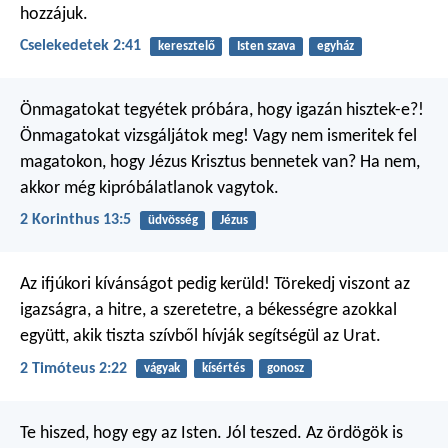
hozzájuk.
Cselekedetek 2:41
keresztelő
Isten szava
egyház
Önmagatokat tegyétek próbára, hogy igazán hisztek-e?!
Önmagatokat vizsgáljátok meg! Vagy nem ismeritek fel
magatokon, hogy Jézus Krisztus bennetek van? Ha nem,
akkor még kipróbálatlanok vagytok.
2 Korinthus 13:5
üdvösség
Jézus
Az ifjúkori kívánságot pedig kerüld! Törekedj viszont az
igazságra, a hitre, a szeretetre, a békességre azokkal
együtt, akik tiszta szívből hívják segítségül az Urat.
2 Timóteus 2:22
vágyak
kísértés
gonosz
Te hiszed, hogy egy az Isten. Jól teszed. Az ördögök is