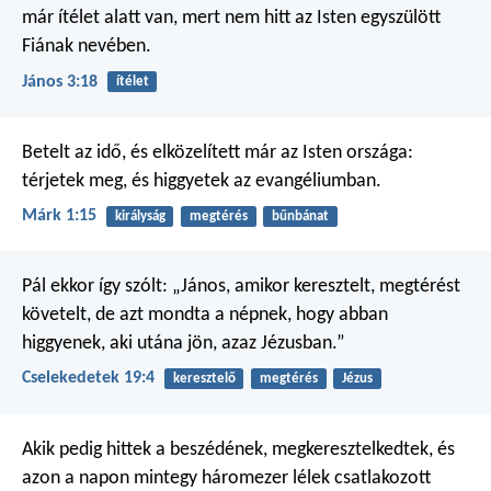
már ítélet alatt van, mert nem hitt az Isten egyszülött
Fiának nevében.
János 3:18
ítélet
Betelt az idő, és elközelített már az Isten országa:
térjetek meg, és higgyetek az evangéliumban.
Márk 1:15
királyság
megtérés
bűnbánat
Pál ekkor így szólt: „János, amikor keresztelt, megtérést
követelt, de azt mondta a népnek, hogy abban
higgyenek, aki utána jön, azaz Jézusban.”
Cselekedetek 19:4
keresztelő
megtérés
Jézus
Akik pedig hittek a beszédének, megkeresztelkedtek, és
azon a napon mintegy háromezer lélek csatlakozott