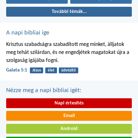
További témák...
A napi bibliai ige
Krisztus szabadságra szabadított meg minket, álljatok
meg tehát szilárdan, és ne engedjétek magatokat újra a
szolgaság igájába fogni.
Galata 5:1
Jézus
élet
üdvözítő
Nézze meg a napi bibliai igét:
Napi értesítés
Email
Android