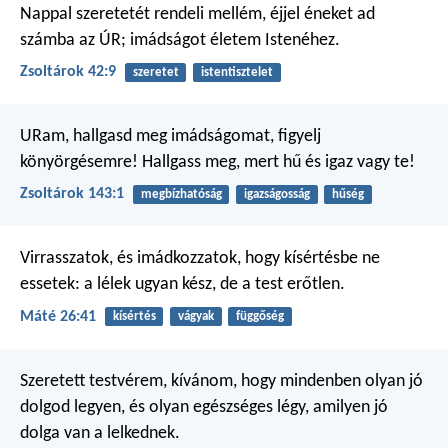
Nappal szeretetét rendeli mellém,
éjjel éneket ad
számba az ÚR;
imádságot életem Istenéhez.
Zsoltárok 42:9
szeretet
istentisztelet
URam, hallgasd meg
imádságomat,
figyelj
könyörgésemre!
Hallgass meg, mert hű és igaz vagy te!
Zsoltárok 143:1
megbízhatóság
igazságosság
hűség
Virrasszatok, és imádkozzatok, hogy kísértésbe ne
essetek: a lélek ugyan kész, de a test erőtlen.
Máté 26:41
kísértés
vágyak
függőség
Szeretett testvérem, kívánom, hogy mindenben olyan jó
dolgod legyen, és olyan egészséges légy, amilyen jó
dolga van a lelkednek.