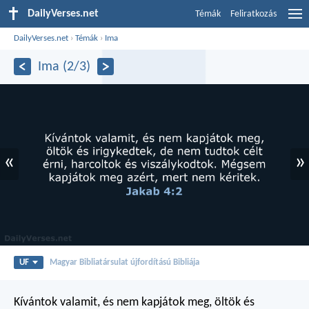
DailyVerses.net
Témák
Feliratkozás
DailyVerses.net
›
Témák
›
Ima
Ima (2/3)
«
»
UF
Magyar Bibliatársulat újfordítású Bibliája
Kívántok valamit, és nem kapjátok meg, öltök és