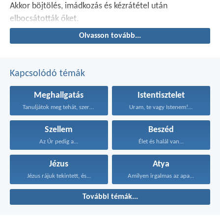
Akkor böjtölés, imádkozás és kézrátétel után
elbocsátották őket.
Olvasson tovább...
Kapcsolódó témák
Meghallgatás
Istentisztelet
Tanuljátok meg tehát, szeretett...
Uram, te vagy Istenem!...
Szellem
Beszéd
Az Úr pedig a...
Élet és halál van...
Jézus
Atya
Jézus rájuk tekintett, és...
Amilyen irgalmas az apa...
További témák...