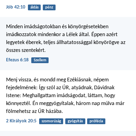
Jób 42:10
áldás
pénz
Minden imádságotokban és könyörgésetekben
imádkozzatok mindenkor a Lélek által. Éppen azért
legyetek éberek, teljes állhatatossággal könyörögve az
összes szentekért.
Efezus 6:18
Szellem
Menj vissza, és mondd meg Ezékiásnak, népem
fejedelmének: Így szól az ÚR, atyádnak, Dávidnak
Istene: Meghallgattam imádságodat, láttam, hogy
könnyeztél. Én meggyógyítalak, három nap múlva már
fölmehetsz az ÚR házába.
2 Királyok 20:5
szomorúság
gyógyítás
prófécia