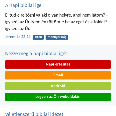
A napi bibliai ige
El tud-e rejtőzni valaki
olyan helyre, ahol nem látom?
–
így szól az Úr.
Nem én töltöm-e be
az eget és a földet?
–
így szól az Úr.
Jeremiás 23:24
Isten
mennyország
Nézze meg a napi bibliai igét:
Napi értesítés
Email
Android
Legyen az Ön weboldalán
Véletlenszerű bibliai idézet