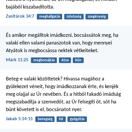
bajából kiszabadította.
Zsoltárok 34:7
meghallgatás
üdvösség
szegénység
És amikor megálltok imádkozni, bocsássátok meg, ha
valaki ellen valami panaszotok van, hogy mennyei
Atyátok is megbocsássa nektek vétkeiteket.
Márk 11:25
megbocsájtás
Atya
bűn
Beteg-e valaki közöttetek? Hívassa magához a
gyülekezet véneit, hogy imádkozzanak érte, és kenjék
meg olajjal az Úr nevében. És a hitből fakadó imádság
megszabadítja a szenvedőt, az Úr felsegíti őt, sőt ha
bűnt követett is el, bocsánatot nyer.
Jakab 5:14-15
betegség
hit
gyógyítás