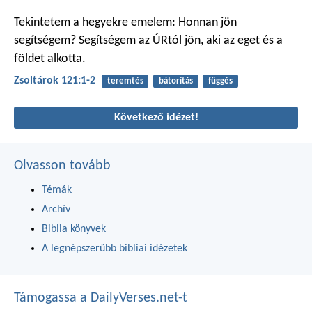
Tekintetem a hegyekre emelem:
Honnan jön
segítségem?
Segítségem az ÚRtól jön,
aki az eget és a
földet alkotta.
Zsoltárok 121:1-2
teremtés
bátorítás
függés
Következő idézet!
Olvasson tovább
Témák
Archív
Biblia könyvek
A legnépszerűbb bibliai idézetek
Támogassa a DailyVerses.net-t