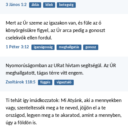
3 János 1:2
áldás
lélek
betegség
Mert az Úr szeme az igazakon van,
és füle az ő
könyörgésükre figyel,
az Úr arca pedig a gonoszt
cselekvők ellen fordul.
1 Péter 3:12
igazságosság
meghallgatás
gonosz
Nyomorúságomban az URat hívtam segítségül.
Az ÚR
meghallgatott,
tágas térre vitt engem.
Zsoltárok 118:5
függés
vigasztaló
Ti tehát így imádkozzatok:
Mi Atyánk, aki a mennyekben
vagy,
szenteltessék meg a te neved,
jöjjön el a te
országod,
legyen meg a te akaratod,
amint a mennyben,
úgy a földön is.