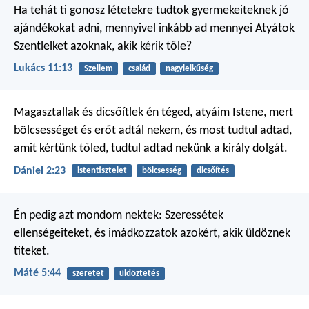
Ha tehát ti gonosz létetekre tudtok gyermekeiteknek jó
ajándékokat adni, mennyivel inkább ad mennyei Atyátok
Szentlelket azoknak, akik kérik tőle?
Lukács 11:13
Szellem
család
nagylelkűség
Magasztallak és dicsőítlek én
téged, atyáim Istene,
mert
bölcsességet és erőt
adtál nekem,
és most tudtul adtad,
amit kértünk tőled,
tudtul adtad nekünk a király dolgát.
Dániel 2:23
istentisztelet
bölcsesség
dicsőítés
Én pedig azt mondom nektek: Szeressétek
ellenségeiteket, és imádkozzatok azokért, akik üldöznek
titeket.
Máté 5:44
szeretet
üldöztetés