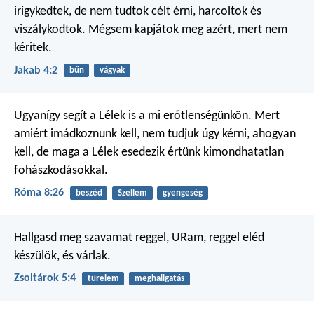
irigykedtek, de nem tudtok célt érni, harcoltok és
viszálykodtok. Mégsem kapjátok meg azért, mert nem
kéritek.
Jakab 4:2
bűn
vágyak
Ugyanígy segít a Lélek is a mi erőtlenségünkön. Mert
amiért imádkoznunk kell, nem tudjuk úgy kérni, ahogyan
kell, de maga a Lélek esedezik értünk kimondhatatlan
fohászkodásokkal.
Róma 8:26
beszéd
Szellem
gyengeség
Hallgasd meg szavamat reggel,
URam, reggel eléd
készülök, és várlak.
Zsoltárok 5:4
türelem
meghallgatás