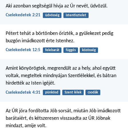
Aki azonban segítségül hívja az Úr nevét, üdvözül.
Cselekedetek 2:21
üdvösség
istentisztelet
Pétert tehát a börtönben őrizték, a gyülekezet pedig
buzgón imádkozott érte Istenhez.
Cselekedetek 12:5
felebarát
függés
közösség
Amint könyörögtek, megrendült az a hely, ahol együtt
voltak, megteltek mindnyájan Szentlélekkel, és bátran
hirdették az Isten igéjét.
Cselekedetek 4:31
pünkösd
Szent lélek
csodák
Az ÚR jóra fordította Jób sorsát, miután Jób imádkozott
barátaiért, és kétszeresen visszaadta az ÚR Jóbnak
mindazt, amije volt.