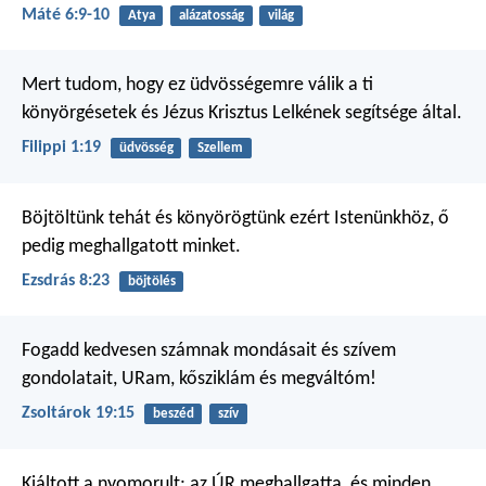
Máté 6:9-10
Atya
alázatosság
világ
Mert tudom, hogy ez üdvösségemre válik a ti
könyörgésetek és Jézus Krisztus Lelkének segítsége által.
Filippi 1:19
üdvösség
Szellem
Böjtöltünk tehát és könyörögtünk ezért Istenünkhöz, ő
pedig meghallgatott minket.
Ezsdrás 8:23
böjtölés
Fogadd kedvesen számnak mondásait
és szívem
gondolatait,
URam, kősziklám és megváltóm!
Zsoltárok 19:15
beszéd
szív
Kiáltott a nyomorult;
az ÚR meghallgatta,
és minden