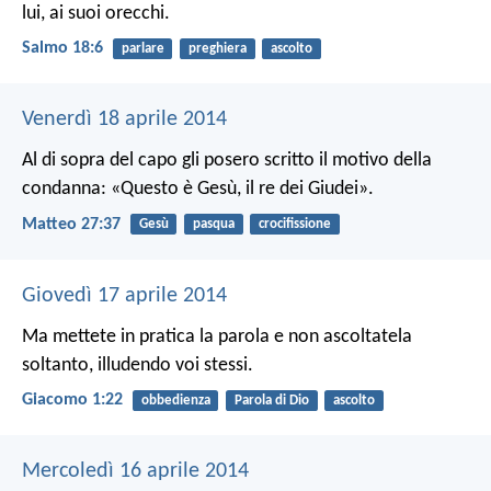
lui, ai suoi orecchi.
Salmo 18:6
parlare
preghiera
ascolto
Venerdì 18 aprile 2014
Al di sopra del capo gli posero scritto il motivo della
condanna: «Questo è Gesù, il re dei Giudei».
Matteo 27:37
Gesù
pasqua
crocifissione
Giovedì 17 aprile 2014
Ma mettete in pratica la parola e non ascoltatela
soltanto, illudendo voi stessi.
Giacomo 1:22
obbedienza
Parola di Dio
ascolto
Mercoledì 16 aprile 2014