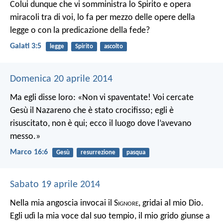
Colui dunque che vi somministra lo Spirito e opera
miracoli tra di voi, lo fa per mezzo delle opere della
legge o con la predicazione della fede?
Galati 3:5
legge
Spirito
ascolto
Domenica 20 aprile 2014
Ma egli disse loro: «Non vi spaventate! Voi cercate
Gesù il Nazareno che è stato crocifisso; egli è
risuscitato, non è qui; ecco il luogo dove l’avevano
messo.»
Marco 16:6
Gesù
resurrezione
pasqua
Sabato 19 aprile 2014
Nella mia angoscia invocai il S
ignore
,
gridai al mio Dio.
Egli udì la mia voce dal suo tempio,
il mio grido giunse a