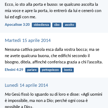
Ecco, io sto alla porta e busso: se qualcuno ascolta la
mia voce e apre la porta, io entrerò da lui e cenerò con
lui ed egli con me.
Apocalisse 3:20
obbedienza
cibo
ascolto
Martedì 15 aprile 2014
Nessuna cattiva parola esca dalla vostra bocca; ma se
ne avete qualcuna buona, che edifichi secondo il
bisogno, ditela, affinché conferisca grazia a chi l’ascolta.
Efesini 4:29
parlare
pettegolezzo
bontà
Lunedì 14 aprile 2014
Ma
Gesù fissò lo sguardo su di loro e disse: «Agli uomini
è impossibile, ma non a Dio; perché ogni cosa è
possibile a Dio».