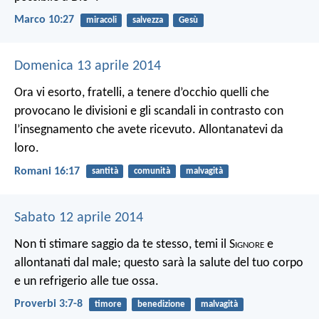
Marco 10:27
miracoli
salvezza
Gesù
Domenica 13 aprile 2014
Ora vi esorto, fratelli, a tenere d’occhio quelli che
provocano le divisioni e gli scandali in contrasto con
l’insegnamento che avete ricevuto. Allontanatevi da
loro.
Romani 16:17
santità
comunità
malvagità
Sabato 12 aprile 2014
Non ti stimare saggio da te stesso,
temi il S
ignore
e
allontanati dal male;
questo sarà la salute del tuo corpo
e un refrigerio alle tue ossa.
Proverbi 3:7-8
timore
benedizione
malvagità