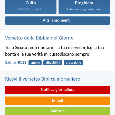
Culto
Preghiera
SIGNORE, tu sei il...
Siate sempre gioiosi; non...
Altri argomenti…
Versetto della Bibbia del Giorno
Tu, o S
ignore
, non rifiutarmi la tua misericordia;
la tua
bontà e la tua verità mi custodiscano sempre!
Salmo 40:11
amore
affidabilità
protezione
Ricevi il versetto Biblico giornaliero:
Notifica giornaliera
E-mail
Android