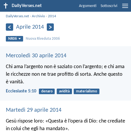
DailyVerses.net
Argomenti
Sottoscrivi
DailyVerses.net
›
Archivio
›
2014
Aprile 2014
NR06
Nuova Riveduta 2006
Mercoledì 30 aprile 2014
Chi ama l’argento non è saziato con l’argento; e chi ama
le ricchezze non ne trae profitto di sorta. Anche questo
è vanità.
Ecclesiaste 5:10
denaro
avidità
materialismo
Martedì 29 aprile 2014
Gesù rispose loro: «Questa è l’opera di Dio: che crediate
in colui che egli ha mandato».