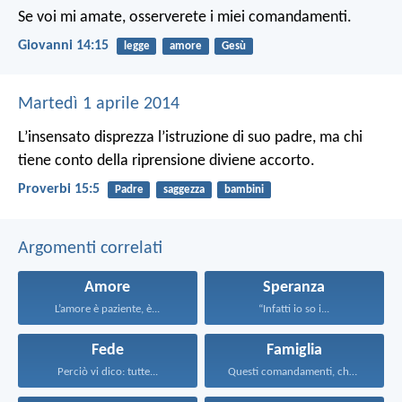
Se voi mi amate, osserverete i miei comandamenti.
Giovanni 14:15
legge
amore
Gesù
Martedì 1 aprile 2014
L’insensato disprezza l’istruzione di suo padre,
ma chi
tiene conto della riprensione diviene accorto.
Proverbi 15:5
Padre
saggezza
bambini
Argomenti correlati
Amore
Speranza
L’amore è paziente, è...
“Infatti io so i...
Fede
Famiglia
Perciò vi dico: tutte...
Questi comandamenti, che oggi...