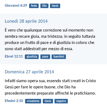
Giovanni 6:29
fede
Dio
Gesù
Lunedì 28 aprile 2014
È vero che qualunque correzione sul momento non
sembra recare gioia, ma tristezza; in seguito tuttavia
produce un frutto di pace e di giustizia in coloro che
sono stati addestrati per mezzo di essa.
Ebrei 12:11
giustizia
pace
bambini
Domenica 27 aprile 2014
Infatti siamo opera sua, essendo stati creati in Cristo
Gesù per fare le opere buone, che Dio ha
precedentemente preparate affinché le pratichiamo.
Efesini 2:10
creazione
Gesù
seguire