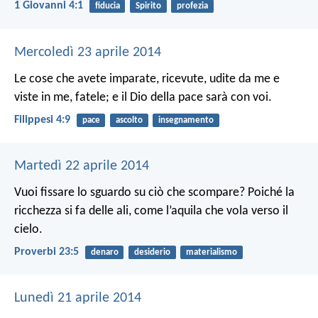
1 Giovanni 4:1
fiducia
Spirito
profezia
Mercoledì 23 aprile 2014
Le cose che avete imparate, ricevute, udite da me e
viste in me, fatele; e il Dio della pace sarà con voi.
Filippesi 4:9
pace
ascolto
insegnamento
Martedì 22 aprile 2014
Vuoi fissare lo sguardo su ciò che scompare?
Poiché la
ricchezza si fa delle ali,
come l’aquila che vola verso il
cielo.
Proverbi 23:5
denaro
desiderio
materialismo
Lunedì 21 aprile 2014