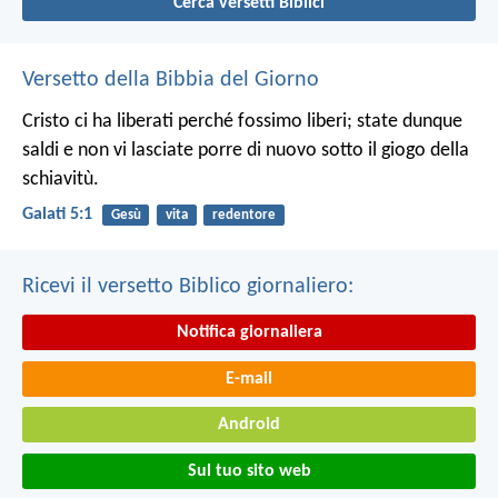
Cerca versetti Biblici
Versetto della Bibbia del Giorno
Cristo ci ha liberati perché fossimo liberi; state dunque
saldi e non vi lasciate porre di nuovo sotto il giogo della
schiavitù.
Galati 5:1
Gesù
vita
redentore
Ricevi il versetto Biblico giornaliero:
Notifica giornaliera
E-mail
Android
Sul tuo sito web