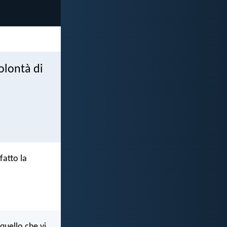
olontà di
fatto la
 quello che vi