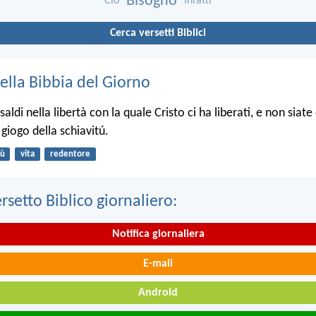
Bisogno
Ciò
Infatti
Cerca versetti Biblici
ella Bibbia del Giorno
aldi nella libertà con la quale Cristo ci ha liberati, e non siat
l giogo della schiavitú.
ù
vita
redentore
ersetto Biblico giornaliero:
Notifica giornaliera
E-mail
Android