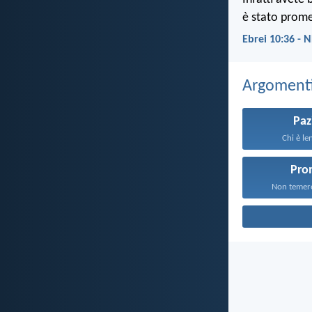
è stato prom
Ebrei 10:36 - 
Argomenti 
Paz
Chi è len
Pro
Non temere