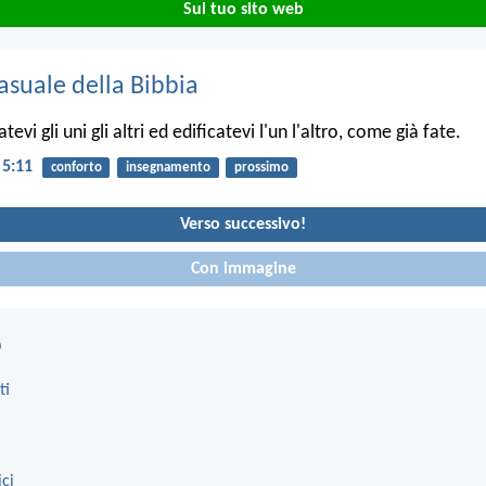
Sul tuo sito web
asuale della Bibbia
evi gli uni gli altri ed edificatevi l'un l'altro, come già fate.
 5:11
conforto
insegnamento
prossimo
Verso successivo!
Con immagine
o
ti
ici