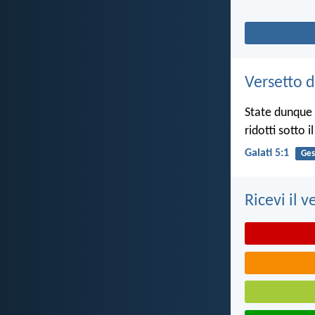
Versetto d
State dunque s
ridotti sotto i
Galati 5:1
Ges
Ricevi il v