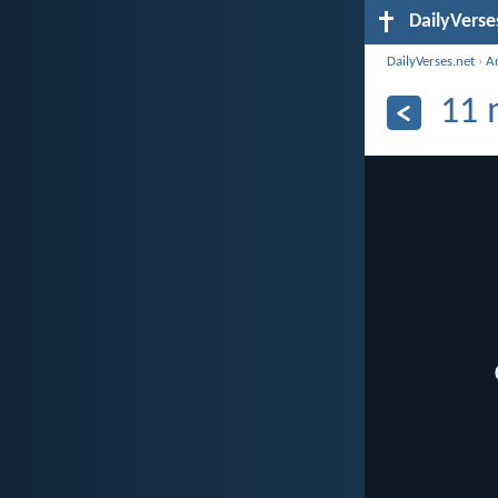
DailyVerse
DailyVerses.net
›
A
11 