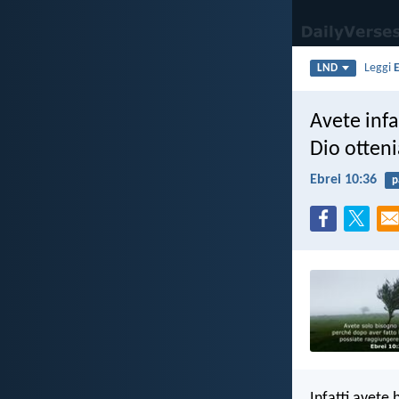
Leggi
E
LND
Avete infa
Dio otteni
Ebrei 10:36
p
Infatti avete 