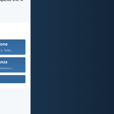
ione
o: Tutte...
anza
onosco i...