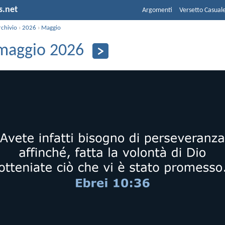
s.net
Argomenti
Versetto Casual
rchivio
›
2026
›
Maggio
maggio 2026