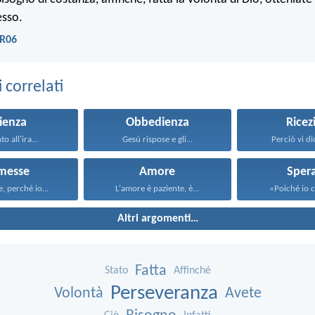
esso.
NR06
correlati
ienza
Obbedienza
Ricez
to all'ira...
Gesú rispose e gli...
Perciò vi dic
messe
Amore
Sper
, perché io...
L'amore è paziente, è...
«Poiché io c
Altri argomenti…
Fatta
Stato
Affinché
Perseveranza
Volontà
Avete