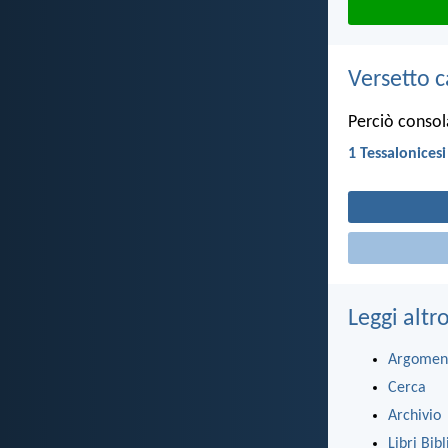
Versetto c
Perciò consolat
1 Tessalonicesi
Leggi altr
Argomen
Cerca
Archivio
Libri Bibl