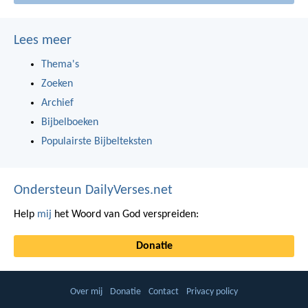
Lees meer
Thema's
Zoeken
Archief
Bijbelboeken
Populairste Bijbelteksten
Ondersteun DailyVerses.net
Help
mij
het Woord van God verspreiden:
Donatie
Over mij
Donatie
Contact
Privacy policy