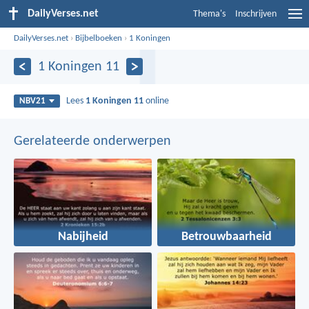
DailyVerses.net
Thema's
Inschrijven
DailyVerses.net
›
Bijbelboeken
›
1 Koningen
1 Koningen 11
Lees
1 Koningen 11
online
NBV21
Gerelateerde onderwerpen
Nabijheid
Betrouwbaarheid