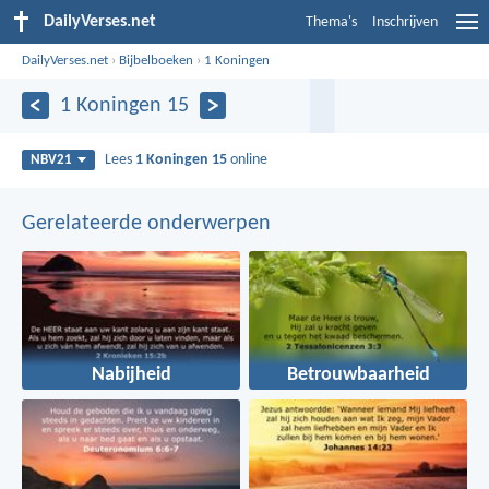
DailyVerses.net
Thema's
Inschrijven
DailyVerses.net
›
Bijbelboeken
›
1 Koningen
1 Koningen 15
Lees
1 Koningen 15
online
NBV21
Gerelateerde onderwerpen
Nabijheid
Betrouwbaarheid