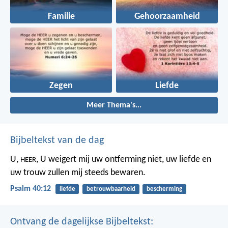
Familie
Gehoorzaamheid
Zegen
Liefde
Meer Thema's...
Bijbeltekst van de dag
U,
,
U weigert mij uw ontferming niet,
uw liefde en
HEER
uw trouw
zullen mij steeds bewaren.
Psalm 40:12
liefde
betrouwbaarheid
bescherming
Ontvang de dagelijkse Bijbeltekst: