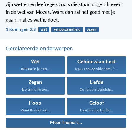
zijn wetten en leefregels zoals die staan opgeschreven
in de wet van Mozes. Want dan zal het goed met je
gaan in alles wat je doet.
1 Koningen 2:3
wet
gehoorzaamheid
zegen
Gerelateerde onderwerpen
Wet
Gehoorzaamheid
Bewaar in je hart...
Jezus antwoordde hem: "Iemand...
Zegen
Liefde
Ik wens jullie toe...
De liefde is geduldig...
Hoop
Geloof
Want Ik weet wat...
Daarom zeg Ik jullie...
Meer Thema's...