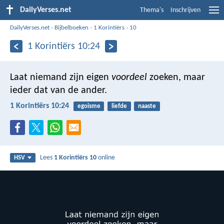
DailyVerses.net
Thema's
Inschrijven
DailyVerses.net
›
Bijbelboeken
›
1 Korintiërs
›
10
1 Korintiërs 10:24
Laat niemand zijn eigen
voordeel
zoeken, maar
ieder dat van de ander.
1 Korintiërs 10:24
egoisme
liefde
naaste
Lees
1 Korintiërs 10
online
HSV