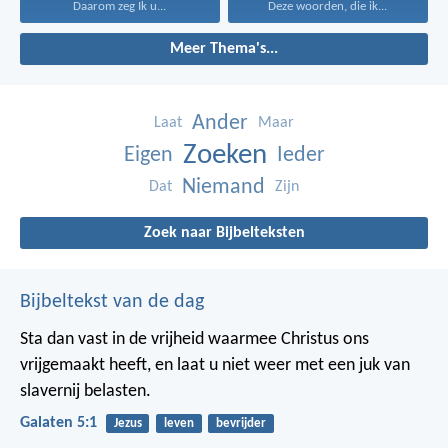
Daarom zeg Ik u...
Deze woorden, die ik...
Meer Thema's...
Ander
Laat
Maar
Zoeken
Eigen
Ieder
Niemand
Dat
Zijn
Zoek naar Bijbelteksten
Bijbeltekst van de dag
Sta dan vast in de vrijheid waarmee Christus ons
vrijgemaakt heeft, en laat u niet weer met een juk van
slavernij belasten.
Galaten 5:1
Jezus
leven
bevrijder