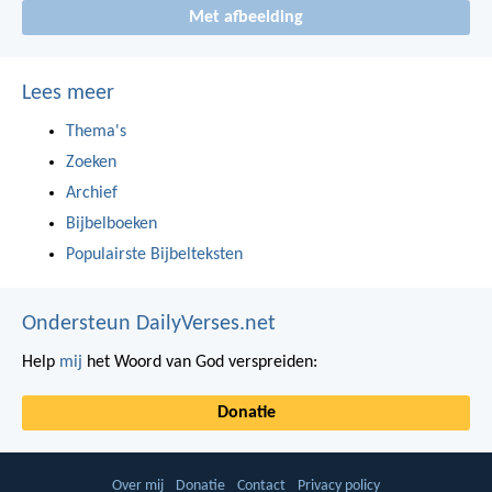
Met afbeelding
Lees meer
Thema's
Zoeken
Archief
Bijbelboeken
Populairste Bijbelteksten
Ondersteun DailyVerses.net
Help
mij
het Woord van God verspreiden:
Donatie
Over mij
Donatie
Contact
Privacy policy