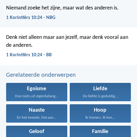
Niemand zoeke het zijne, maar wat des anderen is.
1 Korintiërs 10:24 - NBG
Denk niet alleen maar aan jezelf, maar denk vooral aan
de anderen.
1 Korintiërs 10:24 - BB
Gerelateerde onderwerpen
Egoisme
Liefde
Doe niets uit eigenbelang...
De liefde is geduldig...
Naaste
Hoop
En het tweede, hieraan...
Ik immers, Ik ken...
Geloof
Familie