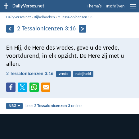
DailyVerses.net
Thema's
Inschrijven
DailyVerses.net
›
Bijbelboeken
›
2 Tessalonicenzen
›
3
2 Tessalonicenzen 3:16
En Hij, de Here des vredes, geve u de vrede,
voortdurend, in elk opzicht. De Here zij met u
allen.
2 Tessalonicenzen 3:16
vrede
nabijheid
Lees
2 Tessalonicenzen 3
online
NBG