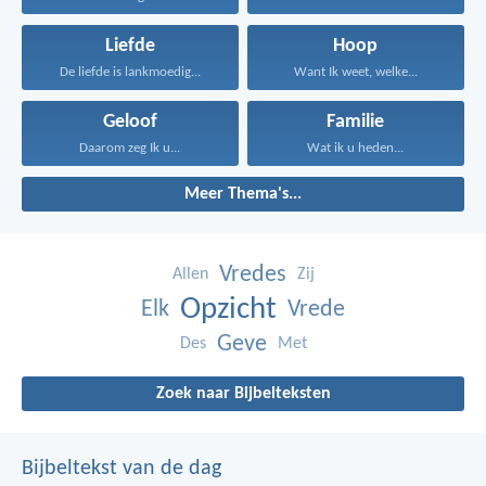
Liefde
Hoop
De liefde is lankmoedig...
Want Ik weet, welke...
Geloof
Familie
Daarom zeg Ik u...
Wat ik u heden...
Meer Thema's...
Vredes
Allen
Zij
Opzicht
Elk
Vrede
Geve
Des
Met
Zoek naar Bijbelteksten
Bijbeltekst van de dag