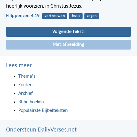
heerlijk voorzien, in Christus Jezus.
Filippenzen 4:19
vertrouwen
Jezus
zegen
Volgende tekst!
Met afbeelding
Lees meer
Thema's
Zoeken
Archief
Bijbelboeken
Populairste Bijbelteksten
Ondersteun DailyVerses.net