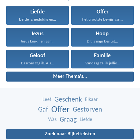
Liefde
Offer
Liefde is: geduldig en...
Het grootste bewijs van...
Jezus
Hoop
Jezus keek hen aan...
Dit is mijn besluit...
Geloof
Familie
Daarom zeg ik: Als...
Vandaag zal ik jullie...
Meer Thema's...
Geschenk
Leef
Elkaar
Offer
Gaf
Gestorven
Graag
Was
Liefde
Zoek naar Bijbelteksten