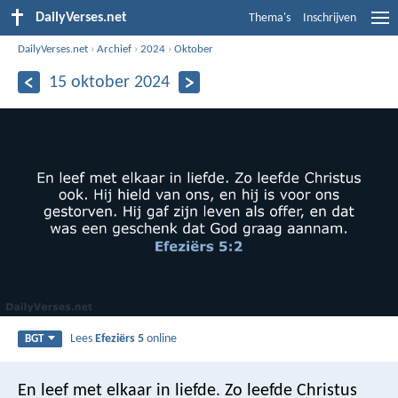
DailyVerses.net
Thema's
Inschrijven
DailyVerses.net
›
Archief
›
2024
›
Oktober
15 oktober 2024
Lees
Efeziërs 5
online
BGT
En leef met elkaar in liefde. Zo leefde Christus